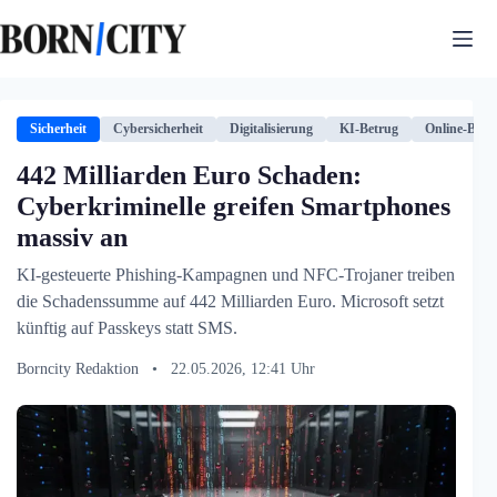
Zum
Inhalt
springen
Sicherheit
Cybersicherheit
Digitalisierung
KI-Betrug
Online-Bank
442 Milliarden Euro Schaden:
Cyberkriminelle greifen Smartphones
massiv an
KI-gesteuerte Phishing-Kampagnen und NFC-Trojaner treiben
die Schadenssumme auf 442 Milliarden Euro. Microsoft setzt
künftig auf Passkeys statt SMS.
Borncity Redaktion
•
22.05.2026, 12:41 Uhr