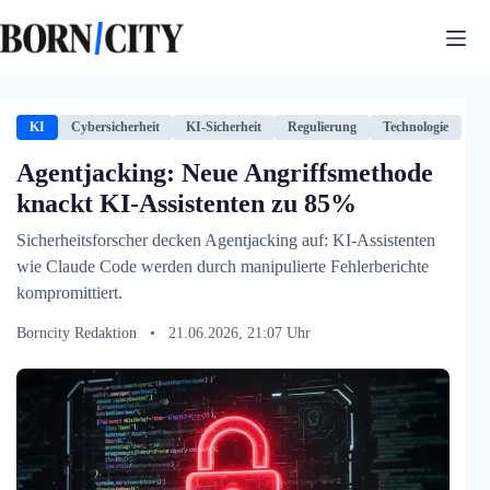
Zum
Inhalt
springen
KI
Cybersicherheit
KI-Sicherheit
Regulierung
Technologie
Agentjacking: Neue Angriffsmethode
knackt KI-Assistenten zu 85%
Sicherheitsforscher decken Agentjacking auf: KI-Assistenten
wie Claude Code werden durch manipulierte Fehlerberichte
kompromittiert.
Borncity Redaktion
•
21.06.2026, 21:07 Uhr