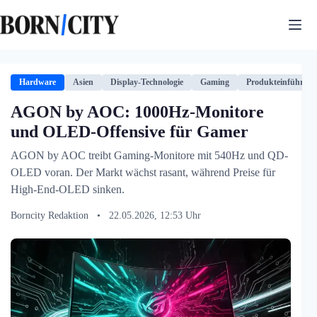
Zum
Inhalt
springen
Hardware
Asien
Display-Technologie
Gaming
Produkteinführun
AGON by AOC: 1000Hz-Monitore
und OLED-Offensive für Gamer
AGON by AOC treibt Gaming-Monitore mit 540Hz und QD-
OLED voran. Der Markt wächst rasant, während Preise für
High-End-OLED sinken.
Borncity Redaktion
•
22.05.2026, 12:53 Uhr