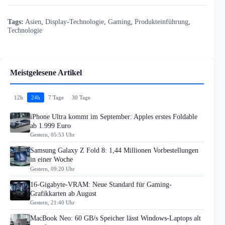
Tags:
Asien
,
Display-Technologie
,
Gaming
,
Produkteinführung
,
Technologie
Meistgelesene Artikel
12h
24h
7 Tage
30 Tage
iPhone Ultra kommt im September: Apples erstes Foldable
ab 1.999 Euro
Gestern, 05:53 Uhr
Samsung Galaxy Z Fold 8: 1,44 Millionen Vorbestellungen
in einer Woche
Gestern, 09:20 Uhr
16-Gigabyte-VRAM: Neue Standard für Gaming-
Grafikkarten ab August
Gestern, 21:40 Uhr
MacBook Neo: 60 GB/s Speicher lässt Windows-Laptops alt