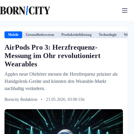
Zum
Inhalt
springen
Mobile
Gesundheitswesen
Produkteinführung
Technologie
Weara
AirPods Pro 3: Herzfrequenz-
Messung im Ohr revolutioniert
Wearables
Apples neue Ohrhörer messen die Herzfrequenz präziser als
Handgelenk-Geräte und könnten den Wearable-Markt
nachhaltig verändern.
Borncity Redaktion
•
23.05.2026, 03:00 Uhr