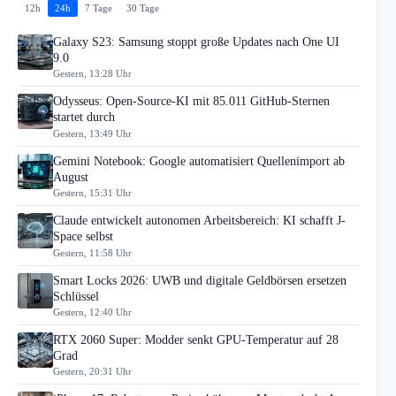
12h
24h
7 Tage
30 Tage
Galaxy S23: Samsung stoppt große Updates nach One UI
9.0
Gestern, 13:28 Uhr
Odysseus: Open-Source-KI mit 85.011 GitHub-Sternen
startet durch
Gestern, 13:49 Uhr
Gemini Notebook: Google automatisiert Quellenimport ab
August
Gestern, 15:31 Uhr
Claude entwickelt autonomen Arbeitsbereich: KI schafft J-
Space selbst
Gestern, 11:58 Uhr
Smart Locks 2026: UWB und digitale Geldbörsen ersetzen
Schlüssel
Gestern, 12:40 Uhr
RTX 2060 Super: Modder senkt GPU-Temperatur auf 28
Grad
Gestern, 20:31 Uhr