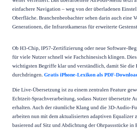
weiter verfeinert. Das überarbeitete AirPods-Menü setzt 
einfachere Navigation – weg von der überladenen Einstellu
Oberfläche. Branchenbeobachter sehen darin auch eine V
Generationen, die Infrarotkameras für erweiterte Gestens
Ob H3-Chip, IP57-Zertifizierung oder neue Software-Beg
für viele Nutzer schnell wie Fachchinesisch klingen. Dies
wichtigsten Begriffe klar und verständlich, damit Sie die
durchdringen.
Gratis iPhone-Lexikon als PDF-Download
Die Live-Übersetzung ist zu einem zentralen Feature ge
Echtzeit-Sprachverarbeitung, sodass Nutzer übersetzte 
erhalten. Auch der räumliche Klang und die 3D-Audio-Fu
arbeiten nun mit dem aktualisierten adaptiven Equalizer
basierend auf Sitz und Abdichtung der Ohrpassstücke in E