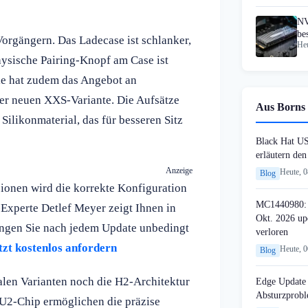
NV
be
Vorgängern. Das Ladecase ist schlanker,
Heu
ni
hysische Pairing-Knopf am Case ist
le hat zudem das Angebot an
ner neuen XXS-Variante. Die Aufsätze
Aus Borns 
Silikonmaterial, das für besseren Sitz
Black Hat U
erläutern de
Anzeige
Heute, 
Blog
ionen wird die korrekte Konfiguration
MC1440980: 
-Experte Detlef Meyer zeigt Ihnen in
Okt. 2026 up
lungen Sie nach jedem Update unbedingt
verloren
tzt kostenlos anfordern
Heute, 
Blog
alen Varianten noch die H2-Architektur
Edge Update 
Absturzprob
 U2-Chip ermöglichen die präzise