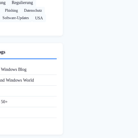
rung
Regulierung
Phishing
Datenschutz
Software-Updates
USA
ogs
d Windows Blog
 and Windows World
f 50+