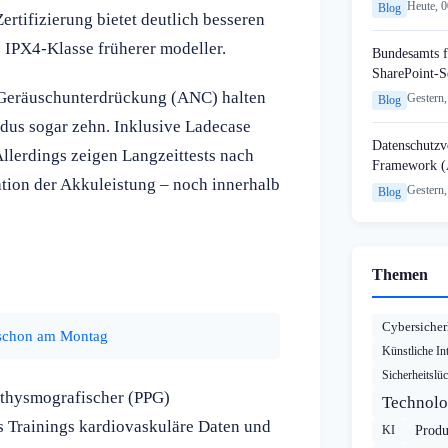
Heute, 
Blog
rtifizierung bietet deutlich besseren
e IPX4-Klasse früherer modeller.
Bundesamts f
SharePoint-S
r Geräuschunterdrückung (ANC) halten
Gestern,
Blog
dus sogar zehn. Inklusive Ladecase
Datenschutzvo
llerdings zeigen Langzeittests nach
Framework (
tion der Akkuleistung – noch innerhalb
Gestern,
Blog
Themen
Cybersicher
 schon am Montag
Künstliche Int
Sicherheitslü
lethysmografischer (PPG)
Technolo
s Trainings kardiovaskuläre Daten und
KI
Produ