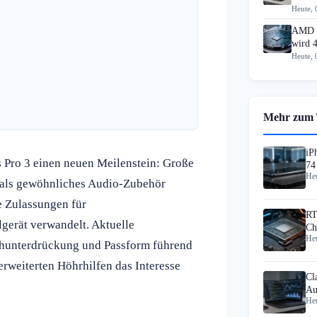
Heute, 
AMD k
wird 4
Heute, 
Mehr zum
iP
 Pro 3 einen neuen Meilenstein: Große
74
Heu
t als gewöhnliches Audio-Zubehör
e Zulassungen für
RT
gerät verwandelt. Aktuelle
Ch
Heu
chunterdrückung und Passform führend
erweiterten Höhrhilfen das Interesse
Cl
Au
Heu