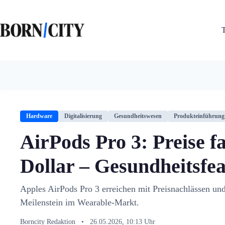
Zum
Inhalt
springen
Hardware
Digitalisierung
Gesundheitswesen
Produkteinführung
AirPods Pro 3: Preise fa
Dollar – Gesundheitsfe
Apples AirPods Pro 3 erreichen mit Preisnachlässen und
Meilenstein im Wearable-Markt.
Borncity Redaktion
•
26.05.2026, 10:13 Uhr