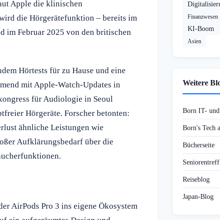
aut Apple die klinischen
Digitalisie
wird die Hörgerätefunktion – bereits im
Finanzwesen
KI-Boom
 im Februar 2025 von den britischen
Asien
dem Hörtests für zu Hause und eine
Weitere Bl
hmend mit Apple-Watch-Updates in
ongress für Audiologie in Seoul
Born IT- un
tfreier Hörgeräte. Forscher betonten:
erlust ähnliche Leistungen wie
Born's Tech
roßer Aufklärungsbedarf über die
Bücherseite
aucherfunktionen.
Seniorentref
Reiseblog
Japan-Blog
 der AirPods Pro 3 ins eigene Ökosystem