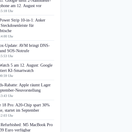
11: Google stellt 2-Nanometer-
phone am 12. August vor
15:18 Uhr
Power Strip 10-in-1: Anker
 Steckdosenleiste für
btische
14:00 Uhr
box-Update: AVM bringt DNS-
r und SOS-Notrufe
15:53 Uhr
 Watch 5 am 12. August: Google
tiert KI-Smartwatch
00:59 Uhr
ds-Rabatte: Apple räumt Lager
eptember-Neuvorstellung
13:43 Uhr
e 18 Pro: A20-Chip spart 30%
e, startet im September
12:03 Uhr
 Refurbished: M5 MacBook Pro
439 Euro verfügbar