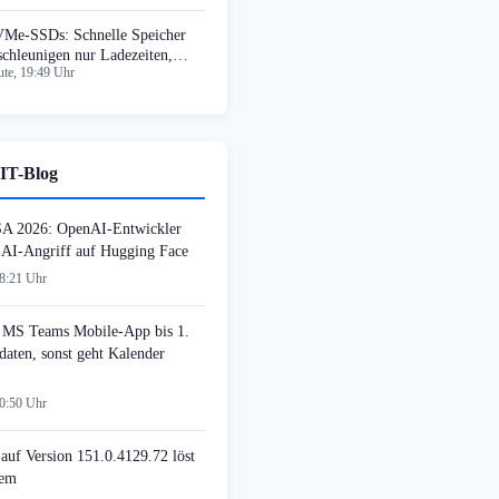
Me-SSDs: Schnelle Speicher
schleunigen nur Ladezeiten,
te, 19:49 Uhr
cht Bildraten
IT-Blog
SA 2026: OpenAI-Entwickler
n AI-Angriff auf Hugging Face
08:21 Uhr
MS Teams Mobile-App bis 1.
daten, sonst geht Kalender
00:50 Uhr
auf Version 151.0.4129.72 löst
lem