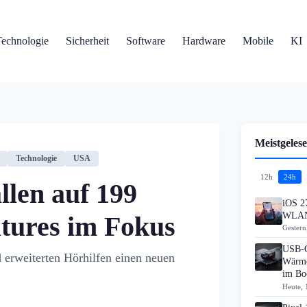
Technologie
Sicherheit
Software
Hardware
Mobile
KI
Meistgelese
Technologie
USA
12h
24h
llen auf 199
iOS 27
WLAN
atures im Fokus
Gestern
USB-C
 erweiterten Hörhilfen einen neuen
Wärme
im B
Heute, 