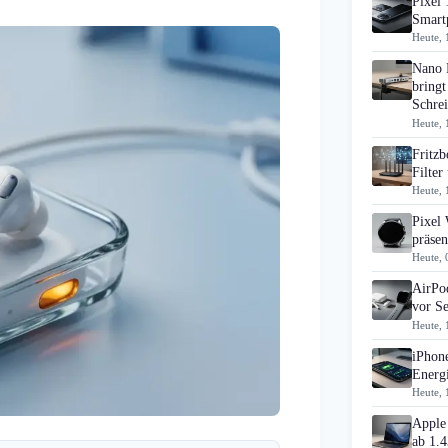
Pixel 
Smart
Heute, 
Nano 
bringt
Schrei
Heute, 
Fritz
Filte
Heute, 
Pixel
präsen
Heute, 
AirPo
vor S
Heute, 
iPhon
Energi
Heute, 
Apple
ab 1.