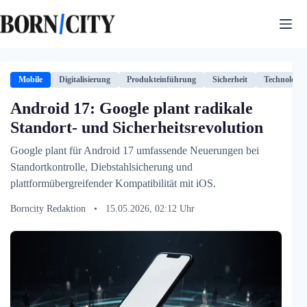
Zum
Inhalt
springen
Mobile
Digitalisierung
Produkteinführung
Sicherheit
Technologie
Android 17: Google plant radikale
Standort- und Sicherheitsrevolution
Google plant für Android 17 umfassende Neuerungen bei
Standortkontrolle, Diebstahlsicherung und
plattformübergreifender Kompatibilität mit iOS.
Borncity Redaktion
•
15.05.2026, 02:12 Uhr