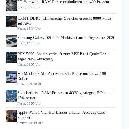
PC-Hardware: RAM-Preise explodieren um 400 Prozent
Heute, 06:10 Uhr
CXMT DDR5: Chinesischer Speicher erreicht 8800 MT/s
auf AM5
Heute, 15:34 Uhr
Samsung Galaxy S26 FE: Marktstart am 4. September 2026
Heute, 13:10 Uhr
RTX 5090: Nvidia verkauft zum MSRP auf QuakeCon
gegen 94% Aufschlag
Heute, 04:35 Uhr
M5 MacBook Air: Amazon senkt Preise um bis zu 190
Dollar
Gestern, 21:10 Uhr
Speicherkrise: RAM-Preise um 400% gestiegen, PCs um
17% teurer
Heute, 08:55 Uhr
Apple Wallet: Vier EU-Länder erhalten Account-Card-
Support
Gestern, 21:49 Uhr