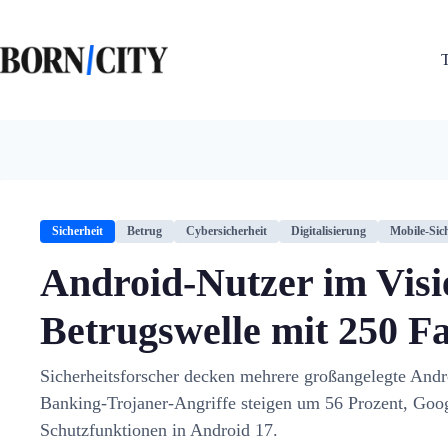
Zum
Inhalt
springen
Sicherheit
Betrug
Cybersicherheit
Digitalisierung
Mobile-Sic
Android-Nutzer im Visi
Betrugswelle mit 250 F
Sicherheitsforscher decken mehrere großangelegte An
Banking-Trojaner-Angriffe steigen um 56 Prozent, Goog
Schutzfunktionen in Android 17.