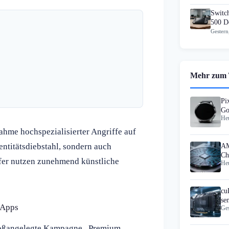
Switch
500 D
Gestern
Mehr zum
Pi
Go
Heu
hme hochspezialisierter Angriffe auf
entitätsdiebstahl, sondern auch
AM
Ch
er nutzen zunehmend künstliche
Heu
cu
se
 Apps
Ges
Mi
großangelegte Kampagne „Premium