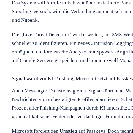
Das System soll Anrufe in Echtzeit über installierte Bank
Spoofing-Versuch, wird die Verbindung automatisch unter
und Nubank.
Die „Live Threat Detection“ wird erweitert, um SMS-Wei
schneller zu identifizieren. Ein neues „Intrusion Logging
ermöglicht die forensische Analyse von Spyware-Angriffe
auf Google-Servern gespeichert und können zwölf Monat
Signal warnt vor KI-Phishing, Microsoft setzt auf Passke
Auch Messenger-Dienste reagieren. Signal führt neue War
Nachrichten von unbestätigten Profilen alarmieren. Schä
Prozent aller Phishing-Kampagnen durch KI unterstützt.
grammatikalischer Fehler oder verdächtiger Formulierun
Microsoft forciert den Umstieg auf Passkeys. Doch techn