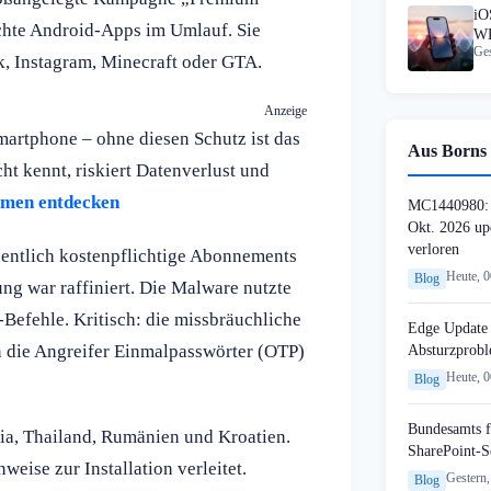
iO
chte Android-Apps im Umlauf. Sie
WL
Ges
k, Instagram, Minecraft oder GTA.
Anzeige
artphone – ohne diesen Schutz ist das
Aus Borns 
t kennt, riskiert Datenverlust und
hmen entdecken
MC1440980: 
Okt. 2026 up
verloren
ssentlich kostenpflichtige Abonnements
Heute, 
Blog
g war raffiniert. Die Malware nutzte
Befehle. Kritisch: die missbräuchliche
Edge Update 
 die Angreifer Einmalpasswörter (OTP)
Absturzprob
Heute, 
Blog
Bundesamts f
ia, Thailand, Rumänien und Kroatien.
SharePoint-S
ise zur Installation verleitet.
Gestern,
Blog