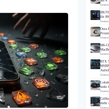
am 4.
Gestern
iBUYP
für 80
Gestern
Oura 
Prozen
Gestern
M6-Ch
MacBo
Gestern
RTX 5
MSRP 
Aufsc
Gestern
Lokal
sinkt
Gestern
GitHub
mehr 
Gestern