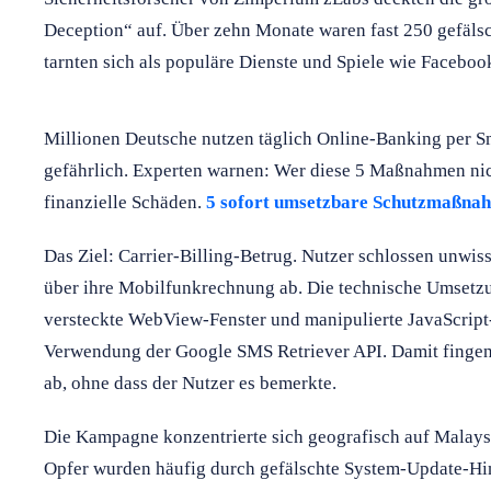
Deception“ auf. Über zehn Monate waren fast 250 gefäls
tarnten sich als populäre Dienste und Spiele wie Faceboo
Millionen Deutsche nutzen täglich Online-Banking per Sm
gefährlich. Experten warnen: Wer diese 5 Maßnahmen nich
finanzielle Schäden.
5 sofort umsetzbare Schutzmaßna
Das Ziel: Carrier-Billing-Betrug. Nutzer schlossen unwi
über ihre Mobilfunkrechnung ab. Die technische Umsetzun
versteckte WebView-Fenster und manipulierte JavaScript-
Verwendung der Google SMS Retriever API. Damit fingen
ab, ohne dass der Nutzer es bemerkte.
Die Kampagne konzentrierte sich geografisch auf Malays
Opfer wurden häufig durch gefälschte System-Update-Hinwe