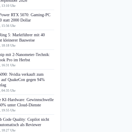
 September 2026
, 13:10 Uhr
ower RTX 5070: Gaming-PC
0 statt 2000 Dollar
, 15:56 Uhr
Ring 5: Marktführer mit 40
t kleinerer Bauweise
, 18:18 Uhr
ip mit 2-Nanometer-Technik:
ok Pro im Herbst
, 16:31 Uhr
090: Nvidia verkauft zum
auf QuakeCon gegen 94%
hlag
, 04:35 Uhr
e KI-Hardware: Gewinnschwelle
 40% unter Cloud-Dienste
, 19:55 Uhr
 Code Quality: Copilot nicht
automatisch als Reviewer
, 18:27 Uhr