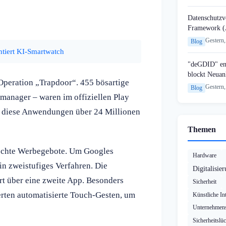
Datenschutzvo
Framework (
Gestern,
Blog
ntiert KI-Smartwatch
"deGDID" en
blockt Neuan
Operation „Trapdoor“. 455 bösartige
Gestern,
Blog
manager – waren im offiziellen Play
ten diese Anwendungen über 24 Millionen
Themen
lschte Werbegebote. Um Googles
Hardware
in zweistufiges Verfahren. Die
Digitalisie
ert über eine zweite App. Besonders
Sicherheit
erten automatisierte Touch-Gesten, um
Künstliche Int
Unternehmens
Sicherheitslü