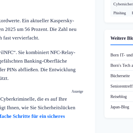
Cybersicher
Phishing
kordwerte. Ein aktueller Kaspersky-
en 2025 um 56 Prozent. Die Zahl neu
 fast vervierfacht.
Weitere Bl
vilNFC“. Sie kombiniert NFC-Relay-
Born IT- un
gefälschten Banking-Oberfläche
Born's Tech
der PINs abfließen. Die Entwicklung
Bücherseite
tzt.
Seniorentref
Anzeige
Reiseblog
 Cyberkriminelle, die es auf Ihre
Japan-Blog
gt Ihnen, wie Sie Sicherheitslücken
fache Schritte für ein sicheres