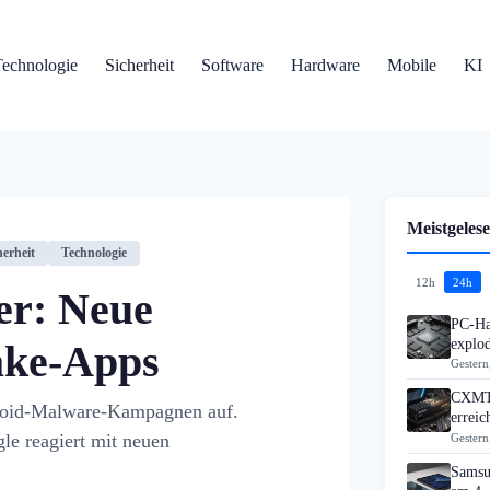
Technologie
Sicherheit
Software
Hardware
Mobile
KI
Meistgelese
herheit
Technologie
12h
24h
er: Neue
PC-Ha
explo
ake-Apps
Gestern
CXMT 
droid-Malware-Kampagnen auf.
errei
le reagiert mit neuen
Gestern
Samsu