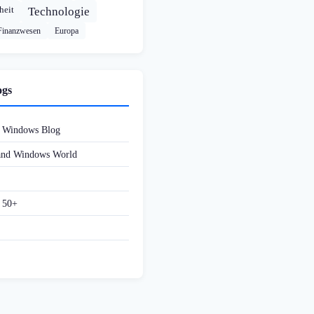
heit
Technologie
Finanzwesen
Europa
ogs
d Windows Blog
 and Windows World
f 50+