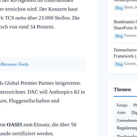
hl der KI-Agenten im Unternehmen
Heute, 
Blog
er erreichen wird. Der Konzern baut
ch TCS netto über 23.000 Stellen. Die
Bundesamts f
sch von rund 34 Prozent.
SharePoint-S
Gestern,
Blog
Datenschutzvo
Framework (
I-Browser-Tools
Gestern,
Blog
s Global Premier Partner beigetreten.
Themen
nterzeichnet. DXC will Anthropics KI in
en, Fluggesellschaften und
Europa
Ph
Asien
Dig
Unternehmens
orm
OASIS
zum Einsatz, die über 50
Regulierun
ude-zertifiziert werden.
Technolo