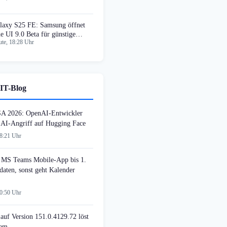
laxy S25 FE: Samsung öffnet
e UI 9.0 Beta für günstige
te, 18:28 Uhr
delle
IT-Blog
SA 2026: OpenAI-Entwickler
n AI-Angriff auf Hugging Face
08:21 Uhr
MS Teams Mobile-App bis 1.
daten, sonst geht Kalender
00:50 Uhr
auf Version 151.0.4129.72 löst
lem