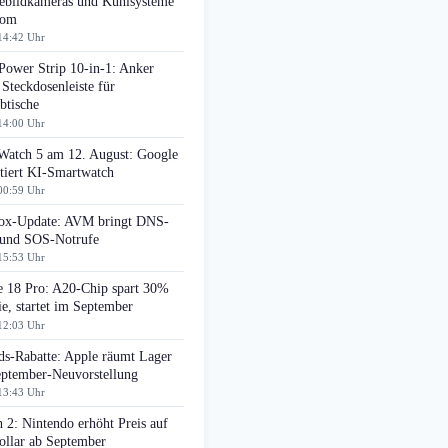
bildkameras und Kühlsysteme
oom
14:42 Uhr
Power Strip 10-in-1: Anker
 Steckdosenleiste für
btische
14:00 Uhr
 Watch 5 am 12. August: Google
tiert KI-Smartwatch
00:59 Uhr
box-Update: AVM bringt DNS-
r und SOS-Notrufe
15:53 Uhr
e 18 Pro: A20-Chip spart 30%
e, startet im September
12:03 Uhr
ds-Rabatte: Apple räumt Lager
eptember-Neuvorstellung
13:43 Uhr
 2: Nintendo erhöht Preis auf
ollar ab September