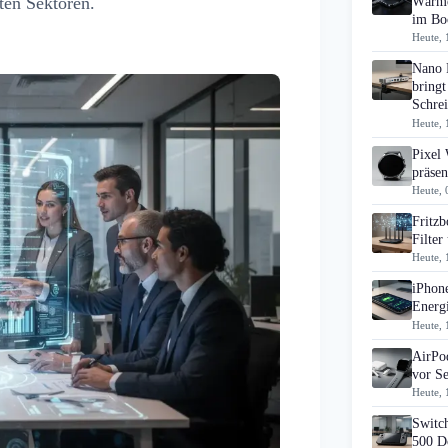
ten Sektoren.
Wärme
im B
Heute, 
Nano 
bringt
Schrei
Heute, 
Pixel
präsen
Heute, 
Fritz
Filte
Heute, 
iPhon
Energi
Heute, 
AirPo
vor S
Heute, 
Switch
500 D