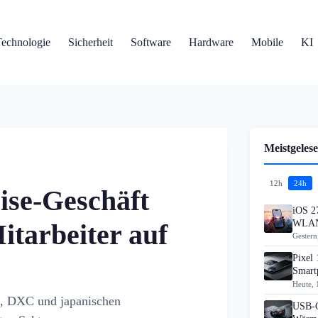
Technologie
Sicherheit
Software
Hardware
Mobile
KI
Meistgelese
12h
24h
ise-Geschäft
iOS 27
WLAN
itarbeiter auf
Gestern
Pixel 
Smart
Heute, 
CS, DXC und japanischen
USB-C