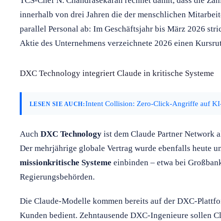
TCS-Chef N. Chandrasekaran rechnet damit, dass die Za
innerhalb von drei Jahren die der menschlichen Mitarbeit
parallel Personal ab: Im Geschäftsjahr bis März 2026 stri
Aktie des Unternehmens verzeichnete 2026 einen Kursrut
DXC Technology integriert Claude in kritische Systeme
Intent Collision: Zero-Click-Angriffe auf K
LESEN SIE AUCH:
Auch
DXC Technology
ist dem Claude Partner Network al
Der mehrjährige globale Vertrag wurde ebenfalls heute u
missionkritische Systeme
einbinden – etwa bei Großbank
Regierungsbehörden.
Die Claude-Modelle kommen bereits auf der DXC-Plattf
Kunden bedient. Zehntausende DXC-Ingenieure sollen Cla