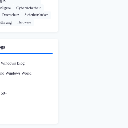
elligenz
Cybersicherheit
Datenschutz
Sicherheitslücken
führung
Hardware
ogs
d Windows Blog
 and Windows World
f 50+