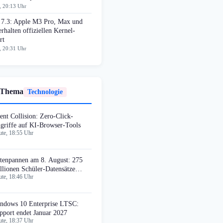
, 20:13 Uhr
 7.3: Apple M3 Pro, Max und
erhalten offiziellen Kernel-
rt
, 20:31 Uhr
 Thema
Technologie
tent Collision: Zero-Click-
griffe auf KI-Browser-Tools
te, 18:55 Uhr
tenpannen am 8. August: 275
llionen Schüler-Datensätze
te, 18:46 Uhr
stohlen
ndows 10 Enterprise LTSC:
pport endet Januar 2027
te, 18:37 Uhr