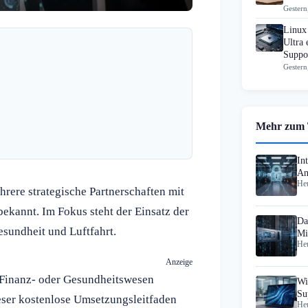
Gestern
Linux
Ultra 
Suppo
Gestern
Mehr zum
In
An
Heu
ere strategische Partnerschaften mit
bekannt. Im Fokus steht der Einsatz der
Da
sundheit und Luftfahrt.
Mi
Heu
ge
Anzeige
 Finanz- oder Gesundheitswesen
Wi
Su
ieser kostenlose Umsetzungsleitfaden
Heu