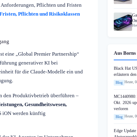
Anforderungen, Pflichten und Fristen
Fristen, Pflichten und Risikoklassen
Ga
On
Heu
Mo
gang
Aus Borns 
st eine „Global Premier Partnership“
nführung generativer KI bei
Black Hat U
inheit für die Claude-Modelle ein und
erläutern de
fügung.
Heute, 
Blog
in den Produktivbetrieb überführen –
MC1440980: 
Okt. 2026 up
leistungen, Gesundheitswesen,
verloren
S iON werden künftig
Heute, 
Blog
Edge Update 
Absturzprob