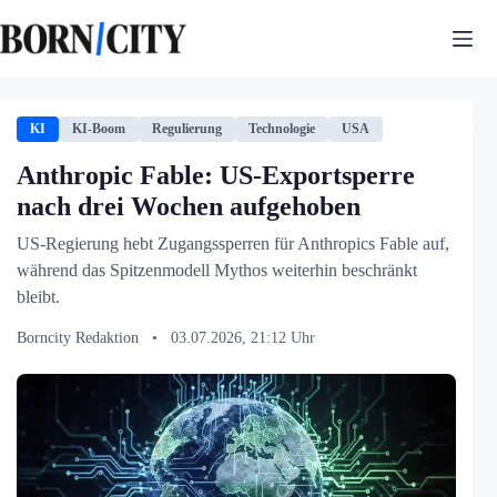
Zum
Inhalt
springen
KI
KI-Boom
Regulierung
Technologie
USA
Anthropic Fable: US-Exportsperre
nach drei Wochen aufgehoben
US-Regierung hebt Zugangssperren für Anthropics Fable auf,
während das Spitzenmodell Mythos weiterhin beschränkt
bleibt.
Borncity Redaktion
•
03.07.2026, 21:12 Uhr