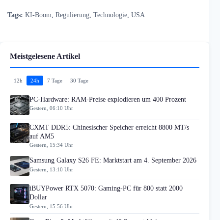
Tags:
KI-Boom
,
Regulierung
,
Technologie
,
USA
Meistgelesene Artikel
12h
24h
7 Tage
30 Tage
PC-Hardware: RAM-Preise explodieren um 400 Prozent
Gestern, 06:10 Uhr
CXMT DDR5: Chinesischer Speicher erreicht 8800 MT/s
auf AM5
Gestern, 15:34 Uhr
Samsung Galaxy S26 FE: Marktstart am 4. September 2026
Gestern, 13:10 Uhr
iBUYPower RTX 5070: Gaming-PC für 800 statt 2000
Dollar
Gestern, 15:56 Uhr