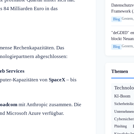
Datenschutzvo
s 84 Milliarden Euro in das
Framework (
Gestern,
Blog
"deGDID" en
blockt Neuan
Gestern,
Blog
mmense Rechenkapazitäten. Das
hnologiepartnern abgeschlossen:
b Services
Themen
mputer-Kapazitäten von
SpaceX
– bis
Technolo
KI-Boom
roadcom
mit Anthropic zusammen. Die
Sicherheitslü
Unternehmens
nd Microsoft Azure verfügbar.
Cybersicher
Phishing