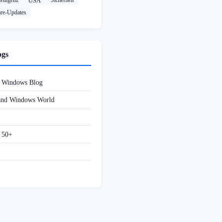
elligenz
USA
Sicherheit
re-Updates
ogs
d Windows Blog
 and Windows World
f 50+