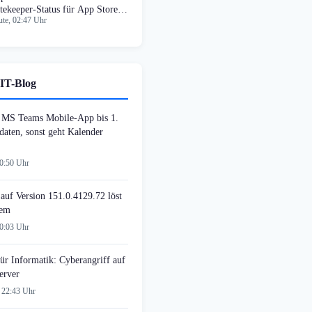
tekeeper-Status für App Store
te, 02:47 Uhr
tätigt
IT-Blog
MS Teams Mobile-App bis 1.
daten, sonst geht Kalender
00:50 Uhr
auf Version 151.0.4129.72 löst
lem
00:03 Uhr
ür Informatik: Cyberangriff auf
erver
 22:43 Uhr