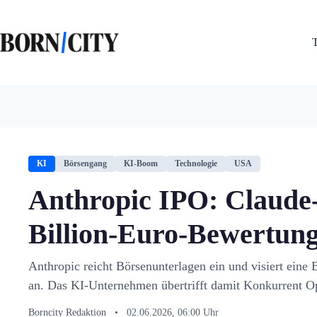
Zum
Inhalt
springen
KI
Börsengang
KI-Boom
Technologie
USA
Anthropic IPO: Claude-
Billion-Euro-Bewertun
Anthropic reicht Börsenunterlagen ein und visiert eine 
an. Das KI-Unternehmen übertrifft damit Konkurrent O
Borncity Redaktion
•
02.06.2026, 06:00 Uhr