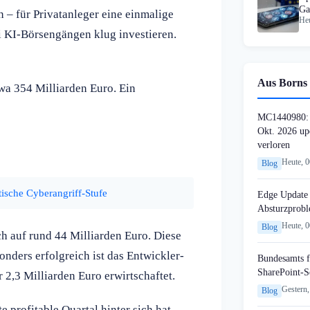
Ga
 – für Privatanleger eine einmalige
Heu
bes
i KI-Börsengängen klug investieren.
Aus Borns 
wa 354 Milliarden Euro. Ein
MC1440980: 
Okt. 2026 up
verloren
Heute, 
Blog
tische Cyberangriff-Stufe
Edge Update 
Absturzprob
Heute, 
Blog
h auf rund 44 Milliarden Euro. Diese
onders erfolgreich ist das Entwickler-
Bundesamts f
SharePoint-S
 2,3 Milliarden Euro erwirtschaftet.
Gestern,
Blog
 profitable Quartal hinter sich hat.