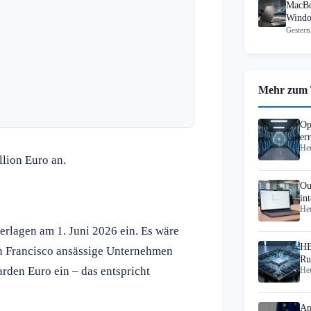
MacBo
Windo
Gestern
Mehr zum
Op
er
Heu
St
llion Euro an.
Ou
in
Heu
Co
erlagen am 1. Juni 2026 ein. Es wäre
HB
an Francisco ansässige Unternehmen
Ru
rden Euro ein – das entspricht
Heu
Ap