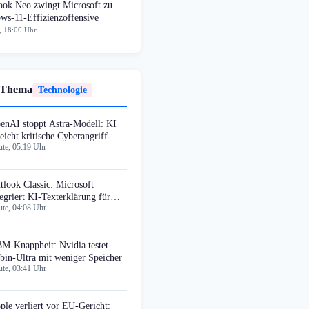
ok Neo zwingt Microsoft zu
ws-11-Effizienzoffensive
, 18:00 Uhr
 Thema
Technologie
enAI stoppt Astra-Modell: KI
reicht kritische Cyberangriff-
te, 05:19 Uhr
ufe
tlook Classic: Microsoft
tegriert KI-Texterklärung für
te, 04:08 Uhr
pilot-Nutzer
M-Knappheit: Nvidia testet
bin-Ultra mit weniger Speicher
te, 03:41 Uhr
ple verliert vor EU-Gericht: