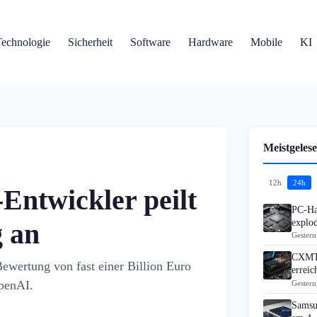
Technologie
Sicherheit
Software
Hardware
Mobile
KI
Meistgelese
12h
24h
Entwickler peilt
PC-Ha
explo
g an
Gestern
CXMT 
Bewertung von fast einer Billion Euro
errei
penAI.
Gestern
Samsu