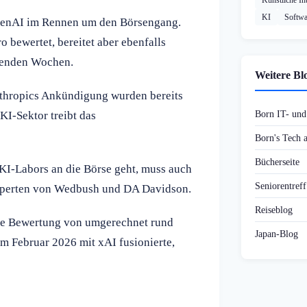
Künstliche Int
KI
Softwa
OpenAI im Rennen um den Börsengang.
bewertet, bereitet aber ebenfalls
menden Wochen.
Weitere Bl
nthropics Ankündigung wurden bereits
Born IT- un
I-Sektor treibt das
Born's Tech
Bücherseite
KI-Labors an die Börse geht, muss auch
Seniorentref
 Experten von Wedbush und DA Davidson.
Reiseblog
eine Bewertung von umgerechnet rund
Japan-Blog
m Februar 2026 mit xAI fusionierte,