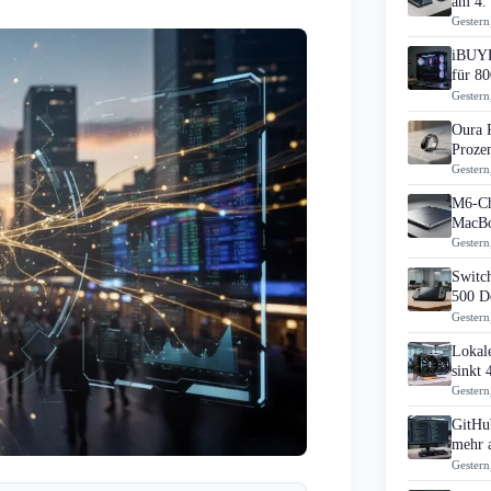
am 4.
Gestern
iBUYP
für 80
Gestern
Oura 
Prozen
Gestern
M6-Ch
MacBo
Gestern
Switch
500 D
Gestern
Lokal
sinkt
Gestern
GitHub
mehr 
Gestern