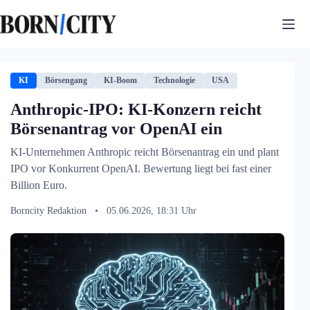
Zum
Inhalt
springen
KI
Börsengang
KI-Boom
Technologie
USA
Anthropic-IPO: KI-Konzern reicht
Börsenantrag vor OpenAI ein
KI-Unternehmen Anthropic reicht Börsenantrag ein und plant
IPO vor Konkurrent OpenAI. Bewertung liegt bei fast einer
Billion Euro.
Borncity Redaktion
•
05.06.2026, 18:31 Uhr