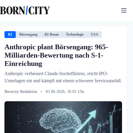
Zum
Inhalt
springen
KI
Börsengang
KI-Boom
Technologie
USA
Anthropic plant Börsengang: 965-
Milliarden-Bewertung nach S-1-
Einreichung
Anthropic verbessert Claude-Sucheffizienz, reicht IPO-
Unterlagen ein und kämpft mit einem schweren Serviceausfall.
Borncity Redaktion
•
03.06.2026, 16:01 Uhr