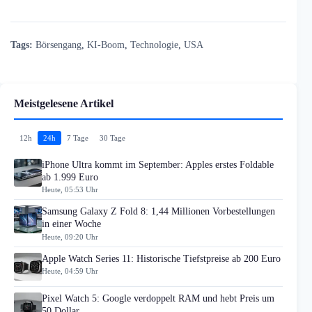
Tags:
Börsengang
,
KI-Boom
,
Technologie
,
USA
Meistgelesene Artikel
12h
24h
7 Tage
30 Tage
iPhone Ultra kommt im September: Apples erstes Foldable
ab 1.999 Euro
Heute, 05:53 Uhr
Samsung Galaxy Z Fold 8: 1,44 Millionen Vorbestellungen
in einer Woche
Heute, 09:20 Uhr
Apple Watch Series 11: Historische Tiefstpreise ab 200 Euro
Heute, 04:59 Uhr
Pixel Watch 5: Google verdoppelt RAM und hebt Preis um
50 Dollar