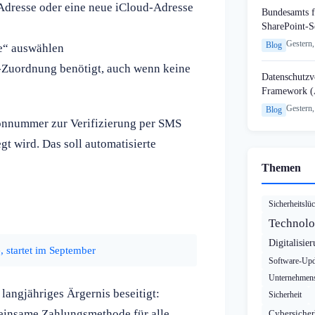
dresse oder eine neue iCloud-Adresse
Bundesamts f
SharePoint-S
Gestern,
Blog
e“ auswählen
e-Zuordnung benötigt, auch wenn keine
Datenschutzvo
Framework (
Gestern,
Blog
fonnummer zur Verifizierung per SMS
t wird. Das soll automatisierte
Themen
Sicherheitslü
Technolo
Digitalisie
 startet im September
Software-Upd
Unternehmens
langjähriges Ärgernis beseitigt:
Sicherheit
meinsame Zahlungsmethode für alle
Cybersicher