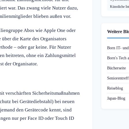
Künstliche Int
ert war. Das zwang viele Nutzer dazu,
milienmitglieder blieben außen vor.
iliengruppe Abos wie Apple One oder
Weitere Bl
 über die Karte des Organisators
thode – oder gar keine. Für Nutzer
Born IT- un
en beitreten, ohne ein Zahlungsmittel
Born's Tech
st der Organisator.
Bücherseite
Seniorentref
Reiseblog
t mit verschärften Sicherheitsmaßnahmen
Japan-Blog
Schutz bei Gerätediebstahl) bei neuen
n jemand den Gerätecode kennt, sind
ngen nur per Face ID oder Touch ID