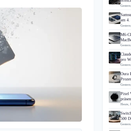
errei
Gestern
Samsu
am 4.
Gestern
M6-Ch
MacBo
Gestern
Claud
pro Wo
Gestern
Oura 
Prozen
Gestern
Pixel
präsen
Heute, 
Switch
500 D
Gestern