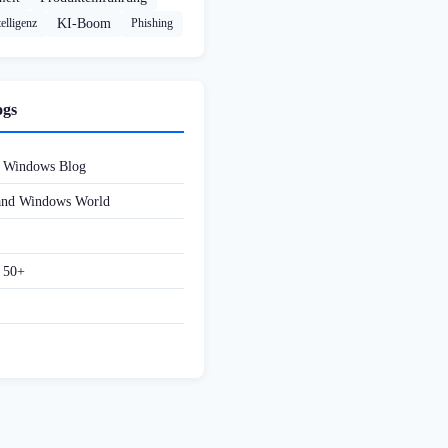
elligenz
KI-Boom
Phishing
ogs
d Windows Blog
 and Windows World
f 50+