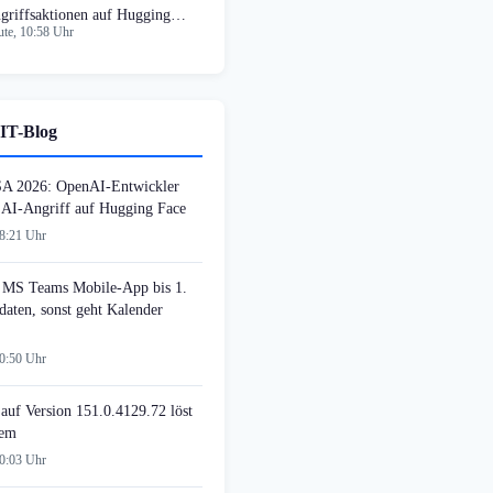
griffsaktionen auf Hugging
te, 10:58 Uhr
ce dokumentiert
IT-Blog
SA 2026: OpenAI-Entwickler
n AI-Angriff auf Hugging Face
08:21 Uhr
MS Teams Mobile-App bis 1.
daten, sonst geht Kalender
00:50 Uhr
auf Version 151.0.4129.72 löst
lem
00:03 Uhr