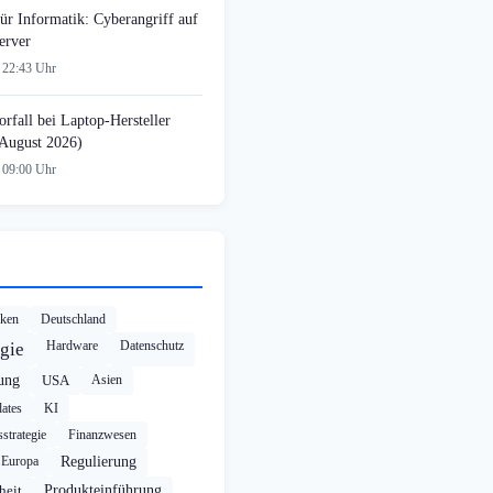
ür Informatik: Cyberangriff auf
erver
 22:43 Uhr
rfall bei Laptop-Hersteller
August 2026)
 09:00 Uhr
cken
Deutschland
Hardware
Datenschutz
gie
rung
USA
Asien
ates
KI
strategie
Finanzwesen
Europa
Regulierung
heit
Produkteinführung