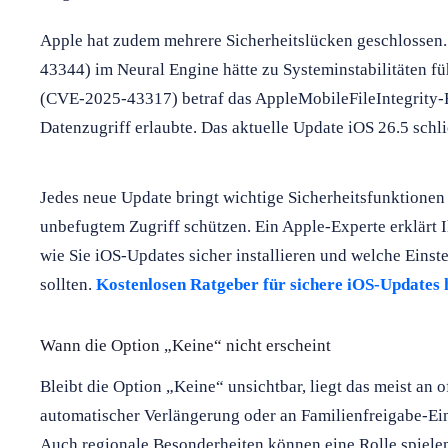
Apple hat zudem mehrere Sicherheitslücken geschlossen
43344) im Neural Engine hätte zu Systeminstabilitäten f
(CVE-2025-43317) betraf das AppleMobileFileIntegrity-F
Datenzugriff erlaubte. Das aktuelle Update iOS 26.5 schl
Jedes neue Update bringt wichtige Sicherheitsfunktionen m
unbefugtem Zugriff schützen. Ein Apple-Experte erklärt 
wie Sie iOS-Updates sicher installieren und welche Einst
sollten.
Kostenlosen Ratgeber für sichere iOS-Updates 
Wann die Option „Keine“ nicht erscheint
Bleibt die Option „Keine“ unsichtbar, liegt das meist an
automatischer Verlängerung oder an Familienfreigabe-Ei
Auch regionale Besonderheiten können eine Rolle spiele