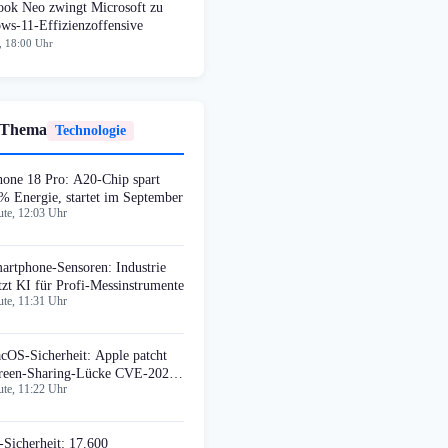
ok Neo zwingt Microsoft zu
ws-11-Effizienzoffensive
, 18:00 Uhr
 Thema
Technologie
hone 18 Pro: A20-Chip spart
% Energie, startet im September
te, 12:03 Uhr
artphone-Sensoren: Industrie
tzt KI für Profi-Messinstrumente
te, 11:31 Uhr
cOS-Sicherheit: Apple patcht
reen-Sharing-Lücke CVE-2026-
te, 11:22 Uhr
400
-Sicherheit: 17.600