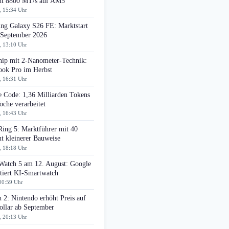
cht 8800 MT/s auf AM5
, 15:34 Uhr
ng Galaxy S26 FE: Marktstart
 September 2026
, 13:10 Uhr
ip mit 2-Nanometer-Technik:
ok Pro im Herbst
, 16:31 Uhr
e Code: 1,36 Milliarden Tokens
che verarbeitet
, 16:43 Uhr
Ring 5: Marktführer mit 40
t kleinerer Bauweise
, 18:18 Uhr
 Watch 5 am 12. August: Google
tiert KI-Smartwatch
00:59 Uhr
 2: Nintendo erhöht Preis auf
ollar ab September
, 20:13 Uhr