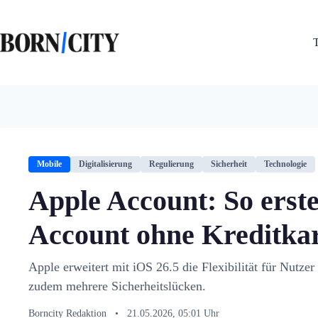
Zum
Inhalt
springen
Mobile
Digitalisierung
Regulierung
Sicherheit
Technologie
Apple Account: So erstel
Account ohne Kreditka
Apple erweitert mit iOS 26.5 die Flexibilität für Nutze
zudem mehrere Sicherheitslücken.
Borncity Redaktion
•
21.05.2026, 05:01 Uhr