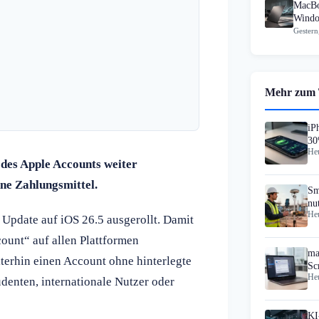
MacBo
Windo
Gestern
Mehr zum
iP
30
Heu
 des Apple Accounts weiter
hne Zahlungsmittel.
Sm
nu
Heu
Update auf iOS 26.5 ausgerollt. Damit
ount“ auf allen Plattformen
ma
terhin einen Account ohne hinterlegte
Sc
Heu
65
udenten, internationale Nutzer oder
KI