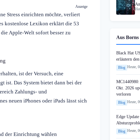
An
Anzeige
Heu
Fa
e Stress einrichten möchte, verliert
es kostenlose Lexikon erklärt die 53
 die Apple-Welt sofort besser zu
Aus Borns 
Black Hat U
erläutern de
ung
Heute, 
Blog
halten, ist der Versuch, eine
MC1440980: 
 ist. Das System bietet dann bei der
Okt. 2026 up
Bereich Zahlungs- und
verloren
nes neuen iPhones oder iPads lässt sich
Heute, 
Blog
Edge Update 
Absturzprob
Heute, 
Blog
nd der Einrichtung wählen