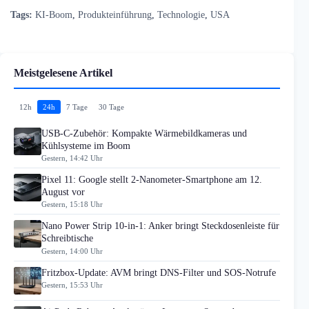
Tags:
KI-Boom
,
Produkteinführung
,
Technologie
,
USA
Meistgelesene Artikel
12h
24h
7 Tage
30 Tage
USB-C-Zubehör: Kompakte Wärmebildkameras und
Kühlsysteme im Boom
Gestern, 14:42 Uhr
Pixel 11: Google stellt 2-Nanometer-Smartphone am 12.
August vor
Gestern, 15:18 Uhr
Nano Power Strip 10-in-1: Anker bringt Steckdosenleiste für
Schreibtische
Gestern, 14:00 Uhr
Fritzbox-Update: AVM bringt DNS-Filter und SOS-Notrufe
Gestern, 15:53 Uhr