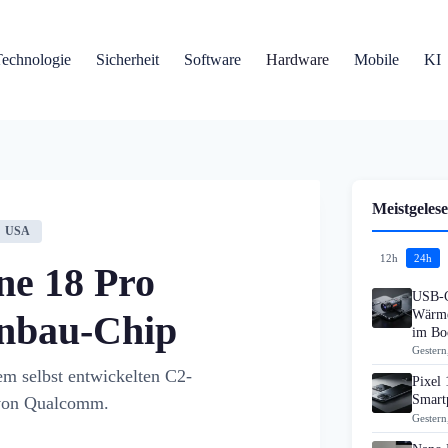
Technologie
Sicherheit
Software
Hardware
Mobile
KI
Meistgelese
USA
12h
24h
e 18 Pro
USB-C
Wärme
enbau-Chip
im B
Gestern
em selbst entwickelten C2-
Pixel 
Smart
 von Qualcomm.
Gestern