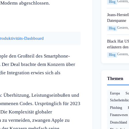
Gestern,
Blog
u-Modems abgeschlossen.
Jeans-Herstel
Datenpanne
Gestern,
Blog
oduktivitäts-Dashboard
Black Hat U
erläutern de
Gestern,
Blog
ple den Großteil des Smartphone-
o. Der Deal brachte dem Konzern über
ie Integration erwies sich als
Themen
Europa
So
: Überhitzung, Leistungseinbußen und
Sicherheitslü
nommenen Codes. Ursprünglich für 2023
Phishing
 Die Komplexität globaler
Finanzwesen
en zu vermeiden, zwangen Apple zu
Deutschland
e der Konzern mehrfach seine