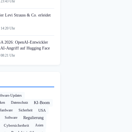
 23:43 Uhr
ler Levi Strauss & Co. erleidet
 14:20 Uhr
SA 2026: OpenAI-Entwickler
n AI-Angriff auf Hugging Face
 08:21 Uhr
ftware-Updates
cken
Datenschutz
KI-Boom
Hardware
Sicherheit
USA
Software
Regulierung
Cybersicherheit
Asien