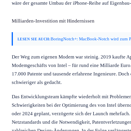
wäre der gesamte Umbau der iPhone-Reihe auf Eigenba
Milliarden-Investition mit Hindernissen
BoringNotch+: MacBook-Notch wird zum Pr
LESEN SIE AUCH:
Der Weg zum eigenen Modem war steinig. 2019 kaufte Ap
Modemgeschäfts von Intel – für rund eine Milliarde Eur
17.000 Patente und tausende erfahrene Ingenieure. Doch d
schwieriger als gedacht.
Das Entwicklungsteam kämpfte wiederholt mit Problemen
Schwierigkeiten bei der Optimierung des von Intel über
oder 2024 geplant, verzögerte sich der Launch mehrfach.
Netzstandards und die Notwendigkeit, Patentverletzung
zahlreichen Design-Änderungen. In der Folge verlängert