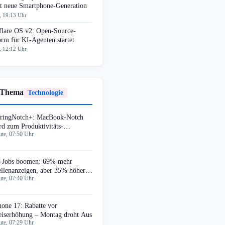
t neue Smartphone-Generation
, 19:13 Uhr
flare OS v2: Open-Source-
orm für KI-Agenten startet
, 12:12 Uhr
 Thema
Technologie
ringNotch+: MacBook-Notch
rd zum Produktivitäts-
te, 07:50 Uhr
shboard
-Jobs boomen: 69% mehr
ellenanzeigen, aber 35% höhere
te, 07:40 Uhr
forderungen
hone 17: Rabatte vor
eiserhöhung – Montag droht Aus
te, 07:29 Uhr