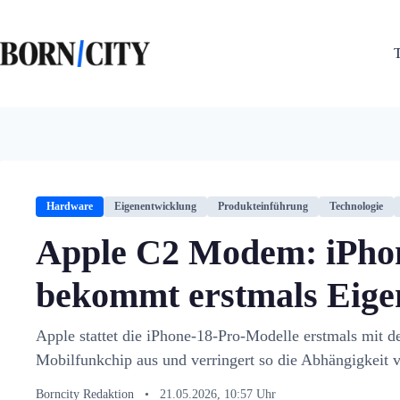
Zum
Inhalt
springen
Hardware
Eigenentwicklung
Produkteinführung
Technologie
Apple C2 Modem: iPhon
bekommt erstmals Eig
Apple stattet die iPhone-18-Pro-Modelle erstmals mit d
Mobilfunkchip aus und verringert so die Abhängigkeit
Borncity Redaktion
•
21.05.2026, 10:57 Uhr