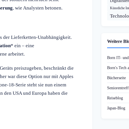
Digitalisie
herung
, wie Analysten betonen.
Künstliche Int
Technolo
ts der Lieferketten-Unabhängigkeit.
Weitere Bl
ation“
ein – eine
ne arbeitet.
Born IT- un
Geräts preiszugeben, beschränkt die
Born's Tech
her war diese Option nur mit Apples
Bücherseite
ne-18-Serie steht sie nun einem
Seniorentref
r in den USA und Europa haben die
Reiseblog
Japan-Blog