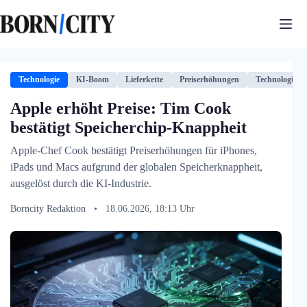
Zum
Inhalt
springen
Technologie
KI-Boom
Lieferkette
Preiserhöhungen
Technologie
Apple erhöht Preise: Tim Cook
bestätigt Speicherchip-Knappheit
Apple-Chef Cook bestätigt Preiserhöhungen für iPhones,
iPads und Macs aufgrund der globalen Speicherknappheit,
ausgelöst durch die KI-Industrie.
Borncity Redaktion
•
18.06.2026, 18:13 Uhr