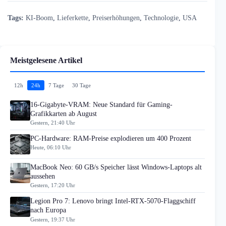
Tags:
KI-Boom
,
Lieferkette
,
Preiserhöhungen
,
Technologie
,
USA
Meistgelesene Artikel
12h
24h
7 Tage
30 Tage
16-Gigabyte-VRAM: Neue Standard für Gaming-
Grafikkarten ab August
Gestern, 21:40 Uhr
PC-Hardware: RAM-Preise explodieren um 400 Prozent
Heute, 06:10 Uhr
MacBook Neo: 60 GB/s Speicher lässt Windows-Laptops alt
aussehen
Gestern, 17:20 Uhr
Legion Pro 7: Lenovo bringt Intel-RTX-5070-Flaggschiff
nach Europa
Gestern, 19:37 Uhr