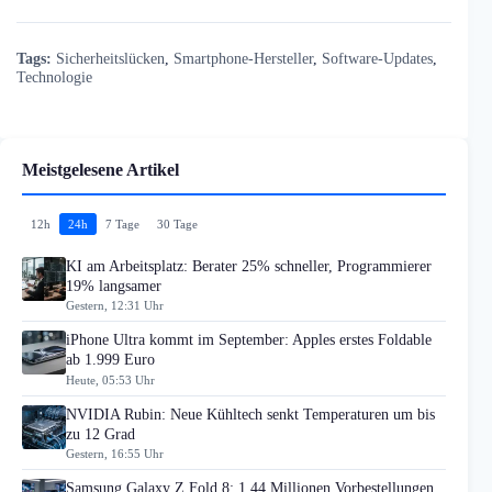
Tags:
Sicherheitslücken
,
Smartphone-Hersteller
,
Software-Updates
,
Technologie
Meistgelesene Artikel
12h
24h
7 Tage
30 Tage
KI am Arbeitsplatz: Berater 25% schneller, Programmierer
19% langsamer
Gestern, 12:31 Uhr
iPhone Ultra kommt im September: Apples erstes Foldable
ab 1.999 Euro
Heute, 05:53 Uhr
NVIDIA Rubin: Neue Kühltech senkt Temperaturen um bis
zu 12 Grad
Gestern, 16:55 Uhr
Samsung Galaxy Z Fold 8: 1,44 Millionen Vorbestellungen