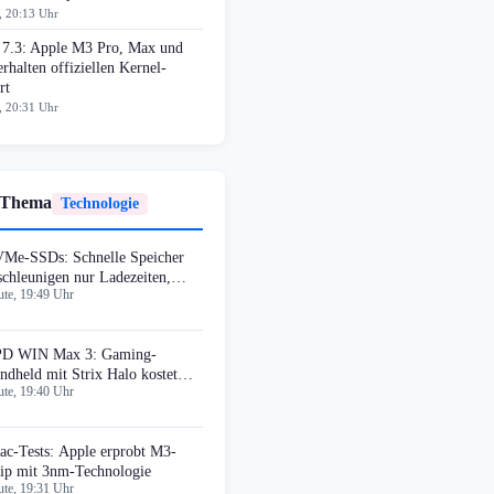
, 20:13 Uhr
 7.3: Apple M3 Pro, Max und
erhalten offiziellen Kernel-
rt
, 20:31 Uhr
 Thema
Technologie
Me-SSDs: Schnelle Speicher
schleunigen nur Ladezeiten,
te, 19:49 Uhr
cht Bildraten
D WIN Max 3: Gaming-
ndheld mit Strix Halo kostet
te, 19:40 Uhr
699 Euro
ac-Tests: Apple erprobt M3-
ip mit 3nm-Technologie
te, 19:31 Uhr