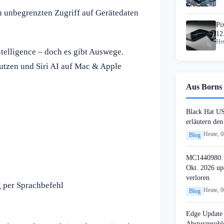
h unbegrenzten Zugriff auf Gerätedaten
Pi
12
Heu
Ge
telligence – doch es gibt Auswege.
nutzen und Siri AI auf Mac & Apple
Aus Borns 
Black Hat U
erläutern de
Heute, 
Blog
MC1440980: 
Okt. 2026 up
verloren
 per Sprachbefehl
Heute, 
Blog
Edge Update 
Absturzprob