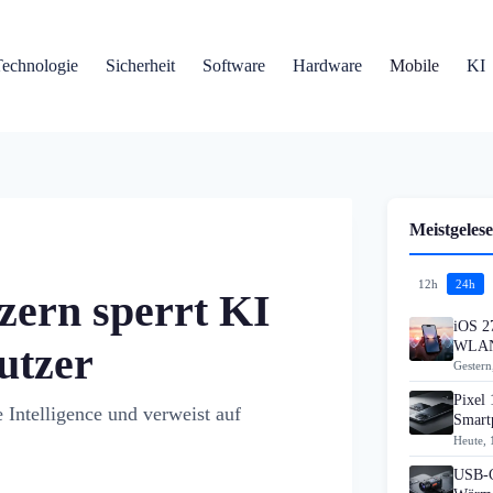
Technologie
Sicherheit
Software
Hardware
Mobile
KI
Meistgelese
12h
24h
zern sperrt KI
iOS 27
WLAN
utzer
Gestern
Pixel 
 Intelligence und verweist auf
Smart
Heute, 
USB-C