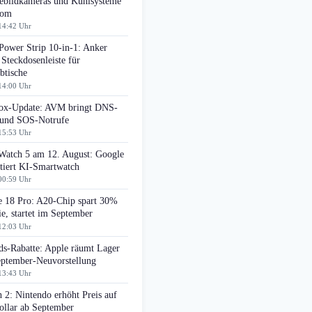
bildkameras und Kühlsysteme
oom
14:42 Uhr
Power Strip 10-in-1: Anker
 Steckdosenleiste für
btische
14:00 Uhr
box-Update: AVM bringt DNS-
r und SOS-Notrufe
15:53 Uhr
 Watch 5 am 12. August: Google
tiert KI-Smartwatch
00:59 Uhr
e 18 Pro: A20-Chip spart 30%
e, startet im September
12:03 Uhr
ds-Rabatte: Apple räumt Lager
eptember-Neuvorstellung
13:43 Uhr
 2: Nintendo erhöht Preis auf
ollar ab September