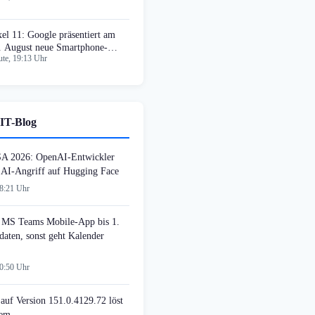
xel 11: Google präsentiert am
. August neue Smartphone-
te, 19:13 Uhr
neration
IT-Blog
SA 2026: OpenAI-Entwickler
n AI-Angriff auf Hugging Face
08:21 Uhr
MS Teams Mobile-App bis 1.
daten, sonst geht Kalender
00:50 Uhr
auf Version 151.0.4129.72 löst
lem