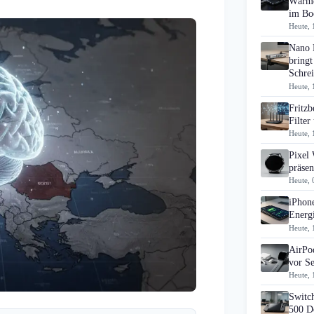
Wärme
im B
Heute, 
Nano 
bringt
Schrei
Heute, 
Fritz
Filte
Heute, 
Pixel
präsen
Heute, 
iPhon
Energi
Heute, 
AirPo
vor S
Heute, 
Switch
500 D