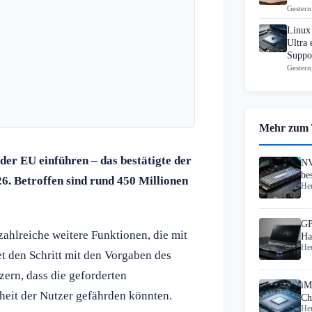
Gestern
Linux
Ultra 
Suppo
Gestern
Mehr zum
 der EU einführen – das bestätigte der
NV
be
6. Betroffen sind rund 450 Millionen
Heu
ni
GP
zahlreiche weitere Funktionen, die mit
Ha
Heu
1.
t den Schritt mit den Vorgaben des
zern, dass die geforderten
iM
rheit der Nutzer gefährden könnten.
Ch
Heu