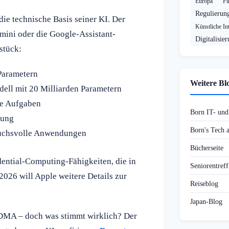
Europa
Fi
Regulierun
die technische Basis seiner KI. Der
Künstliche Int
mini oder die Google-Assistant-
Digitalisie
stück:
Parametern
Weitere Bl
ll mit 20 Milliarden Parametern
xe Aufgaben
Born IT- un
rung
Born's Tech
ruchsvolle Anwendungen
Bücherseite
dential-Computing-Fähigkeiten, die in
Seniorentref
2026 will Apple weitere Details zur
Reiseblog
Japan-Blog
 DMA – doch was stimmt wirklich? Der