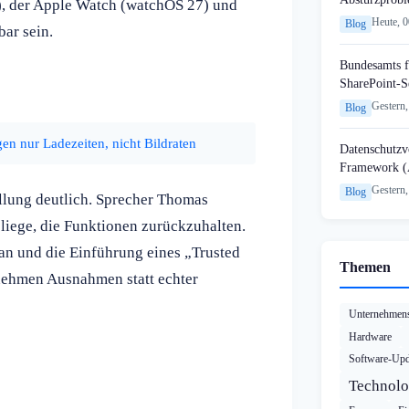
, der Apple Watch (watchOS 27) und
Heute, 
Blog
bar sein.
Bundesamts f
SharePoint-S
Gestern,
Blog
n nur Ladezeiten, nicht Bildraten
Datenschutzvo
Framework (
Gestern,
Blog
llung deutlich. Sprecher Thomas
e liege, die Funktionen zurückzuhalten.
an und die Einführung eines „Trusted
Themen
nehmen Ausnahmen statt echter
Unternehmens
Hardware
Software-Upd
Technolo