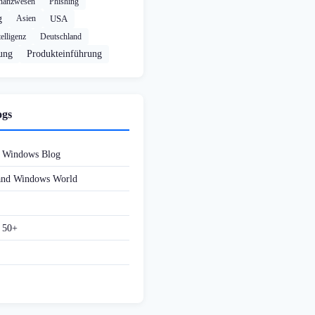
nanzwesen
Phishing
g
Asien
USA
elligenz
Deutschland
rung
Produkteinführung
ogs
d Windows Blog
 and Windows World
f 50+