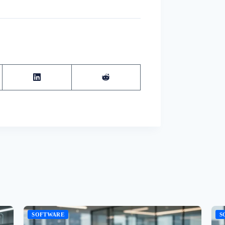
SOFTWARE
S