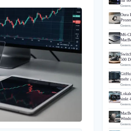
für 80
Gestern
Oura 
Prozen
Gestern
M6-Ch
MacBo
Gestern
Switch
500 D
Gestern
GitHub
mehr 
Gestern
Lokal
sinkt
Gestern
MacBo
Windo
Gestern