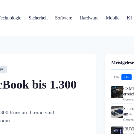
Technologie
Sicherheit
Software
Hardware
Mobile
KI
Meistgelese
gie
12h
24h
Book bis 1.300
CXMT 
errei
Gestern
Samsu
.300 Euro an. Grund sind
am 4.
Boom.
Gestern
iBUYP