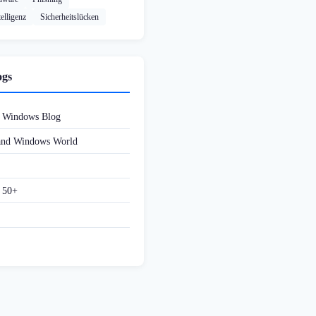
elligenz
Sicherheitslücken
ogs
d Windows Blog
 and Windows World
f 50+