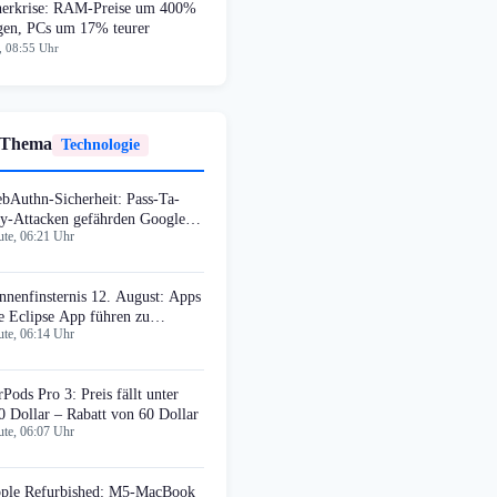
herkrise: RAM-Preise um 400%
egen, PCs um 17% teurer
, 08:55 Uhr
 Thema
Technologie
bAuthn-Sicherheit: Pass-Ta-
y-Attacken gefährden Google
te, 06:21 Uhr
ssword Manager
nnenfinsternis 12. August: Apps
e Eclipse App führen zu
te, 06:14 Uhr
timalen Standorten
rPods Pro 3: Preis fällt unter
0 Dollar – Rabatt von 60 Dollar
te, 06:07 Uhr
ple Refurbished: M5-MacBook