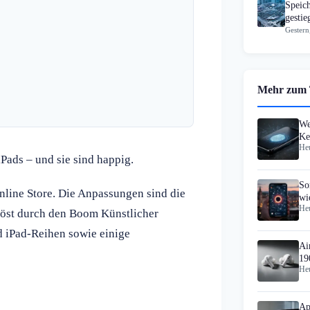
Speic
gesti
Gestern
Mehr zum
We
Ke
Heu
Pa
Pads – und sie sind happig.
So
nline Store. Die Anpassungen sind die
wi
Heu
op
löst durch den Boom Künstlicher
d iPad-Reihen sowie einige
Ai
19
Heu
Ap