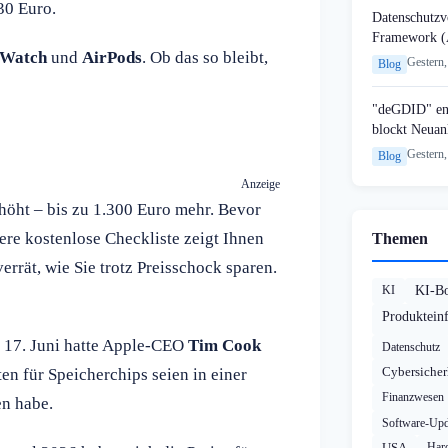
30 Euro.
Datenschutzvo
Framework (
 Watch
und
AirPods
. Ob das so bleibt,
Gestern,
Blog
"deGDID" en
blockt Neuan
Gestern,
Blog
Anzeige
höht – bis zu 1.300 Euro mehr. Bevor
sere kostenlose Checkliste zeigt Ihnen
Themen
errät, wie Sie trotz Preisschock sparen.
KI
KI-B
Produktein
 17. Juni hatte Apple-CEO
Tim Cook
Datenschutz
Cybersicher
en für Speicherchips seien in einer
Finanzwesen
en habe.
Software-Upd
USA
Har