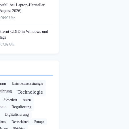
rfall bei Laptop-Hersteller
August 2026)
 09:00 Uhr
tfernt GDID in Windows und
lage
 07:02 Uhr
oom
Unternehmensstrategie
führung
Technologie
Sicherheit
Asien
heit
Regulierung
Digitalisierung
ates
Deutschland
Europa
dware
Phishing