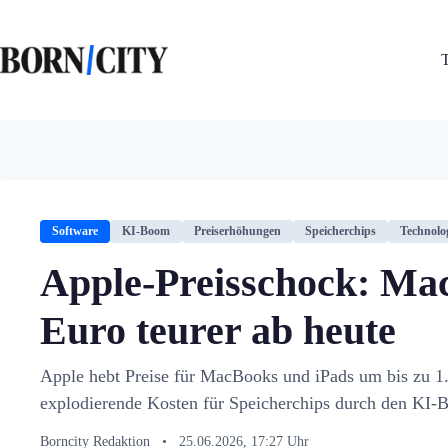
Zum
Inhalt
springen
Software
KI-Boom
Preiserhöhungen
Speicherchips
Technolo
Apple-Preisschock: Mac
Euro teurer ab heute
Apple hebt Preise für MacBooks und iPads um bis zu 1
explodierende Kosten für Speicherchips durch den KI-
Borncity Redaktion
•
25.06.2026, 17:27 Uhr