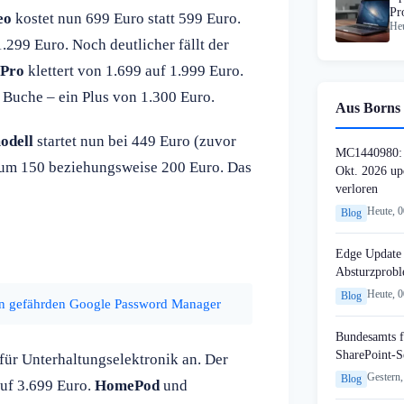
Pr
eo
kostet nun 699 Euro statt 599 Euro.
Heu
.299 Euro. Noch deutlicher fällt der
Pro
klettert von 1.699 auf 1.999 Euro.
u Buche – ein Plus von 1.300 Euro.
Aus Borns 
odell
startet nun bei 449 Euro (zuvor
MC1440980: 
 um 150 beziehungsweise 200 Euro. Das
Okt. 2026 up
verloren
Heute, 
Blog
Edge Update 
Absturzprob
Heute, 
Blog
en gefährden Google Password Manager
Bundesamts f
SharePoint-S
für Unterhaltungselektronik an. Der
Gestern,
Blog
auf 3.699 Euro.
HomePod
und