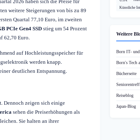
rtal 2026 haben sich die Preise für
Künstliche Int
en weitere Steigerungen von bis zu 89
ersten Quartal 77,10 Euro, im zweiten
GB PCIe Gen4 SSD
stieg um 54 Prozent
Weitere Bl
f 62,70 Euro.
Born IT- un
ehmend auf Hochleistungsspeicher für
gselektronik werden knapp.
Born's Tech
einer deutlichen Entspannung.
Bücherseite
Seniorentref
Reiseblog
t. Dennoch zeigen sich einige
Japan-Blog
erica
sehen die Preiserhöhungen als
eichen. Sie halten an ihrer