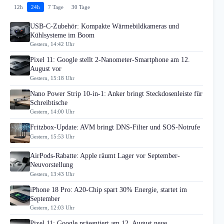
12h
24h
7 Tage
30 Tage
USB-C-Zubehör: Kompakte Wärmebildkameras und
Kühlsysteme im Boom
Gestern, 14:42 Uhr
Pixel 11: Google stellt 2-Nanometer-Smartphone am 12.
August vor
Gestern, 15:18 Uhr
Nano Power Strip 10-in-1: Anker bringt Steckdosenleiste für
Schreibtische
Gestern, 14:00 Uhr
Fritzbox-Update: AVM bringt DNS-Filter und SOS-Notrufe
Gestern, 15:53 Uhr
AirPods-Rabatte: Apple räumt Lager vor September-
Neuvorstellung
Gestern, 13:43 Uhr
iPhone 18 Pro: A20-Chip spart 30% Energie, startet im
September
Gestern, 12:03 Uhr
Pixel 11: Google präsentiert am 12. August neue