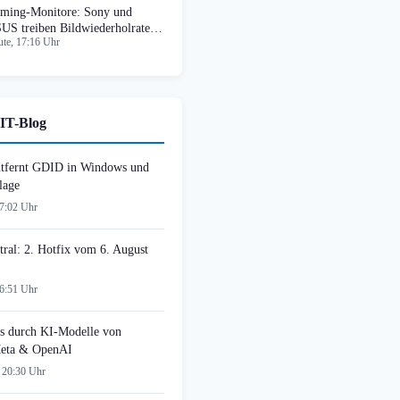
ming-Monitore: Sony und
US treiben Bildwiederholrate
te, 17:16 Uhr
f 540 Hz
IT-Blog
tfernt GDID in Windows und
lage
07:02 Uhr
tral: 2. Hotfix vom 6. August
06:51 Uhr
s durch KI-Modelle von
Meta & OpenAI
 20:30 Uhr