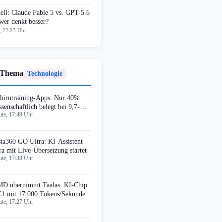
ell: Claude Fable 5 vs. GPT-5.6
wer denkt besser?
, 22:23 Uhr
 Thema
Technologie
hirntraining-Apps: Nur 40%
ssenschaftlich belegt bei 9,7-
te, 17:49 Uhr
d-Markt
sta360 GO Ultra: KI-Assistent
ra mit Live-Übersetzung startet
te, 17:38 Uhr
D übernimmt Taalas: KI-Chip
1 mit 17.000 Tokens/Sekunde
te, 17:27 Uhr