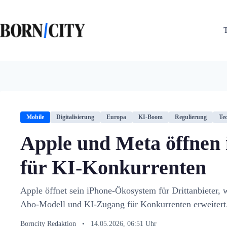
Zum
Inhalt
springen
Mobile
Digitalisierung
Europa
KI-Boom
Regulierung
Te
Apple und Meta öffnen 
für KI-Konkurrenten
Apple öffnet sein iPhone-Ökosystem für Drittanbieter
Abo-Modell und KI-Zugang für Konkurrenten erweitert
Borncity Redaktion
•
14.05.2026, 06:51 Uhr