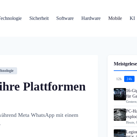
Technologie
Sicherheit
Software
Hardware
Mobile
KI
Meistgelese
chnologie
12h
24h
ihre Plattformen
16-Gi
für G
Gestern
PC-Ha
, während Meta WhatsApp mit einem
explo
.
Heute, 
Legion