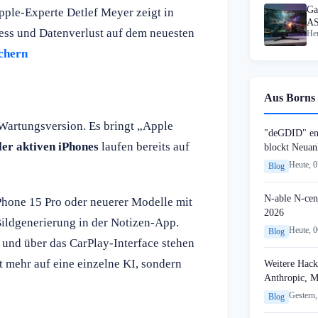
Ga
pple-Experte Detlef Meyer zeigt in
AS
ress und Datenverlust auf dem neuesten
Heu
au
chern
Aus Borns 
Wartungsversion. Es bringt „Apple
"deGDID" en
ler aktiven iPhones
laufen bereits auf
blockt Neuan
Heute, 
Blog
N-able N-cen
iPhone 15 Pro oder neuerer Modelle mit
2026
ildgenerierung in der Notizen-App.
Heute, 
Blog
, und über das CarPlay-Interface stehen
t mehr auf eine einzelne KI, sondern
Weitere Hack
Anthropic, 
Gestern,
Blog