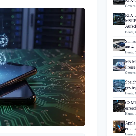
RTX-5
Gestern
RTX 5
MSRP 
Aufsc
Heute, 
Samsu
am 4.
Heute, 
M5 Ma
Preise
Gestern
Speic
gesti
Heute, 
CXMT 
errei
Heute, 
Apple
erhal
Gestern