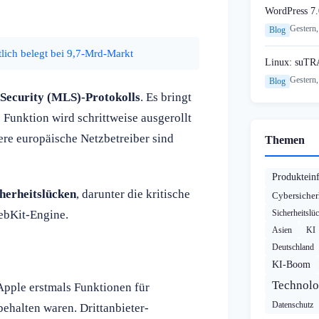
WordPress 7.
Gestern,
Blog
lich belegt bei 9,7-Mrd-Markt
Linux: suTR
Gestern,
Blog
Security (MLS)-Protokolls
. Es bringt
Funktion wird schrittweise ausgerollt
re europäische Netzbetreiber sind
Themen
Produktein
cherheitslücken
, darunter die kritische
Cybersicher
ebKit-Engine.
Sicherheitslü
Asien
KI
Deutschland
KI-Boom
Technolo
Apple erstmals Funktionen für
Datenschutz
ehalten waren. Drittanbieter-