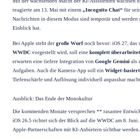
Mit der wachsenden Macht der KI-Assistenten wachsen 
reagierte am 13. Mai mit einem
„Incognito Chat“
für sei
Nachrichten in diesem Modus sind temporär und werden s
Einblick hat.
Bei Apple steht der
große Wurf
noch bevor: iOS 27, das 
WWDC
vorgestellt wird, soll eine
komplett überarbeitet
erwarten eine tiefere Integration von
Google Gemini
als 
Aufgaben. Auch die Kamera-App soll ein
Widget-basiert
Tiefenschärfe und Auflösung individuell anpassbar macht
Ausblick: Das Ende der Monokultur
Die kommenden Monate versprechen ** rasantee Entwickl
iOS 26.5 richtet sich der Blick auf die WWDC am 8. Juni.
Apple-Partnerschaften mit KI-Anbietern sichtbar werden.