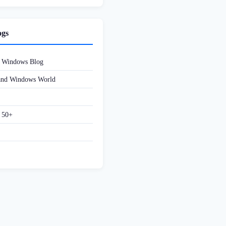
ogs
d Windows Blog
 and Windows World
f 50+