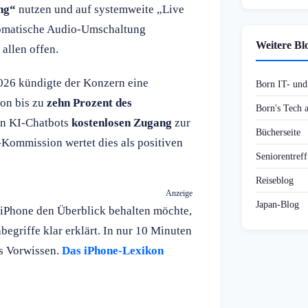
ng“
nutzen und auf systemweite „Live
utomatische Audio-Umschaltung
Weitere Bl
allen offen.
026 kündigte der Konzern eine
Born IT- un
on bis zu
zehn Prozent des
Born's Tech
en KI-Chatbots
kostenlosen Zugang
zur
Bücherseite
Kommission wertet dies als positiven
Seniorentref
Reiseblog
Anzeige
Japan-Blog
iPhone den Überblick behalten möchte,
egriffe klar erklärt. In nur 10 Minuten
es Vorwissen.
Das iPhone-Lexikon