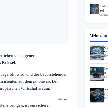
KI-Du
Sol – 
Gestern
Mehr zum
Ge
wi
trieben von eigener
Heu
Mr
 Brüssel
.
In
Ki
ausgerollt wird, und der bevorstehenden
Heu
ssistenten auf dem iPhone ab. Der
uropäischen Wirtschaftsraum.
AM
HC
Heu
Anzeige
ile bringen, ist ein sicherer