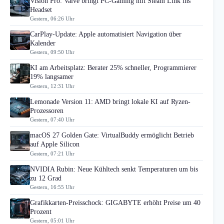
Vision Pro: Valve bringt PC-Gaming mit Steam Link ins
Headset
Gestern, 06:26 Uhr
CarPlay-Update: Apple automatisiert Navigation über
Kalender
Gestern, 09:50 Uhr
KI am Arbeitsplatz: Berater 25% schneller, Programmierer
19% langsamer
Gestern, 12:31 Uhr
Lemonade Version 11: AMD bringt lokale KI auf Ryzen-
Prozessoren
Gestern, 07:40 Uhr
macOS 27 Golden Gate: VirtualBuddy ermöglicht Betrieb
auf Apple Silicon
Gestern, 07:21 Uhr
NVIDIA Rubin: Neue Kühltech senkt Temperaturen um bis
zu 12 Grad
Gestern, 16:55 Uhr
Grafikkarten-Preisschock: GIGABYTE erhöht Preise um 40
Prozent
Gestern, 05:01 Uhr