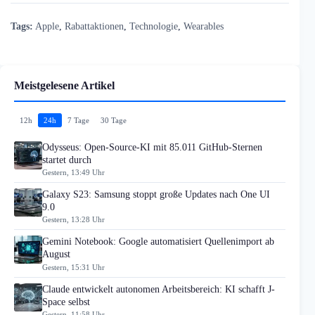
Tags:
Apple
,
Rabattaktionen
,
Technologie
,
Wearables
Meistgelesene Artikel
12h
24h
7 Tage
30 Tage
Odysseus: Open-Source-KI mit 85.011 GitHub-Sternen
startet durch
Gestern, 13:49 Uhr
Galaxy S23: Samsung stoppt große Updates nach One UI
9.0
Gestern, 13:28 Uhr
Gemini Notebook: Google automatisiert Quellenimport ab
August
Gestern, 15:31 Uhr
Claude entwickelt autonomen Arbeitsbereich: KI schafft J-
Space selbst
Gestern, 11:58 Uhr