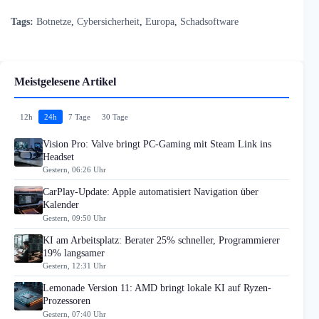
Tags:
Botnetze
,
Cybersicherheit
,
Europa
,
Schadsoftware
Meistgelesene Artikel
12h
24h
7 Tage
30 Tage
Vision Pro: Valve bringt PC-Gaming mit Steam Link ins
Headset
Gestern, 06:26 Uhr
CarPlay-Update: Apple automatisiert Navigation über
Kalender
Gestern, 09:50 Uhr
KI am Arbeitsplatz: Berater 25% schneller, Programmierer
19% langsamer
Gestern, 12:31 Uhr
Lemonade Version 11: AMD bringt lokale KI auf Ryzen-
Prozessoren
Gestern, 07:40 Uhr