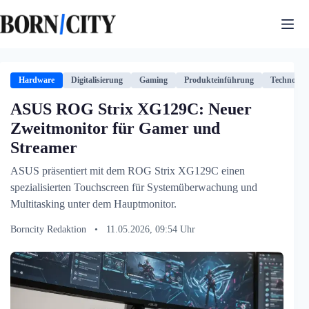
Zum
Inhalt
springen
Hardware
Digitalisierung
Gaming
Produkteinführung
Technologi
ASUS ROG Strix XG129C: Neuer
Zweitmonitor für Gamer und
Streamer
ASUS präsentiert mit dem ROG Strix XG129C einen
spezialisierten Touchscreen für Systemüberwachung und
Multitasking unter dem Hauptmonitor.
Borncity Redaktion
•
11.05.2026, 09:54 Uhr