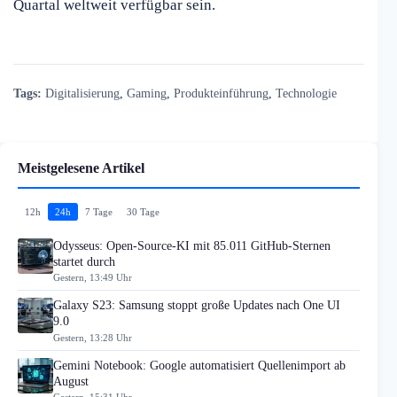
Quartal weltweit verfügbar sein.
Tags:
Digitalisierung
,
Gaming
,
Produkteinführung
,
Technologie
Meistgelesene Artikel
12h
24h
7 Tage
30 Tage
Odysseus: Open-Source-KI mit 85.011 GitHub-Sternen
startet durch
Gestern, 13:49 Uhr
Galaxy S23: Samsung stoppt große Updates nach One UI
9.0
Gestern, 13:28 Uhr
Gemini Notebook: Google automatisiert Quellenimport ab
August