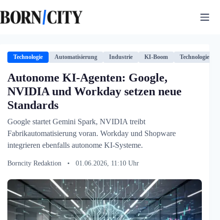
Zum
Inhalt
springen
Technologie
Automatisierung
Industrie
KI-Boom
Technologie
Autonome KI-Agenten: Google,
NVIDIA und Workday setzen neue
Standards
Google startet Gemini Spark, NVIDIA treibt
Fabrikautomatisierung voran. Workday und Shopware
integrieren ebenfalls autonome KI-Systeme.
Borncity Redaktion
•
01.06.2026, 11:10 Uhr