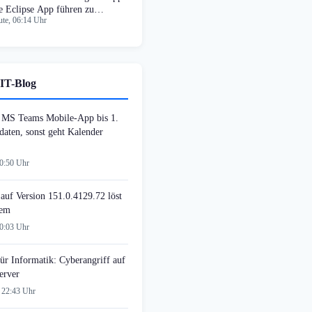
e Eclipse App führen zu
te, 06:14 Uhr
timalen Standorten
IT-Blog
MS Teams Mobile-App bis 1.
daten, sonst geht Kalender
00:50 Uhr
auf Version 151.0.4129.72 löst
lem
00:03 Uhr
ür Informatik: Cyberangriff auf
erver
 22:43 Uhr