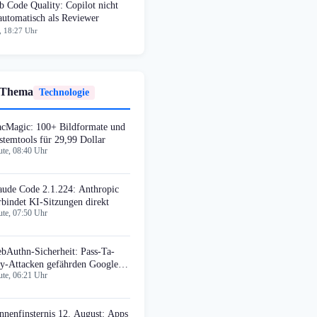
 Code Quality: Copilot nicht
automatisch als Reviewer
, 18:27 Uhr
 Thema
Technologie
cMagic: 100+ Bildformate und
stemtools für 29,99 Dollar
te, 08:40 Uhr
aude Code 2.1.224: Anthropic
rbindet KI-Sitzungen direkt
te, 07:50 Uhr
bAuthn-Sicherheit: Pass-Ta-
y-Attacken gefährden Google
te, 06:21 Uhr
ssword Manager
nnenfinsternis 12. August: Apps