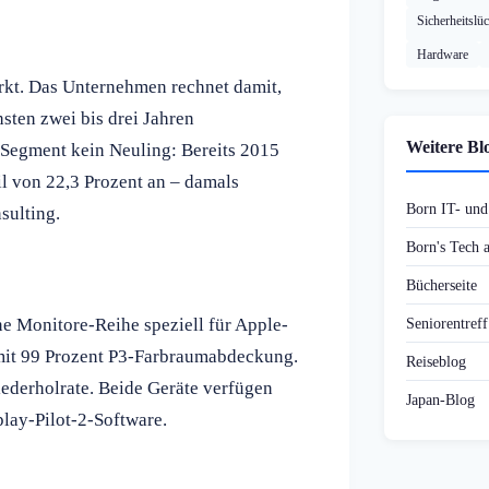
Sicherheitslü
Hardware
kt. Das Unternehmen rechnet damit,
sten zwei bis drei Jahren
Weitere Bl
m Segment kein Neuling: Bereits 2015
il von 22,3 Prozent an – damals
Born IT- un
sulting.
Born's Tech
Bücherseite
e Monitore-Reihe speziell für Apple-
Seniorentref
mit 99 Prozent P3-Farbraumabdeckung.
Reiseblog
derholrate. Beide Geräte verfügen
Japan-Blog
lay-Pilot-2-Software.