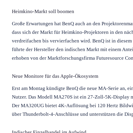
Heimkino-Markt soll boomen
Große Erwartungen hat BenQ auch an den Projektorenmar
dass sich der Markt für Heimkino-Projektoren in den näch
verdreifachen bis vervierfachen wird. BenQ ist in diese
führte der Hersteller den indischen Markt mit einem Ante
erhoben von der Marktforschungsfirma Futuresource Con
Neue Monitore für das Apple-Ökosystem
Erst am Montag kündigte BenQ die neue MA-Serie an, ein
Nutzer. Das Modell MA270S ist ein 27-Zoll-5K-Display 
Der MA320UG bietet 4K-Auflösung bei 120 Hertz Bildwie
über Thunderbolt-4-Anschlüsse und unterstützen die Disp
Indischer Einzelhandel im Aufwind