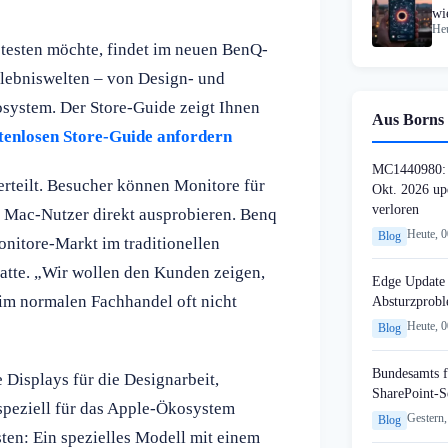
wi
Heu
op
testen möchte, findet im neuen BenQ-
lebniswelten – von Design- und
system. Der Store-Guide zeigt Ihnen
Aus Borns 
stenlosen Store-Guide anfordern
MC1440980: 
erteilt. Besucher können Monitore für
Okt. 2026 up
verloren
d Mac-Nutzer direkt ausprobieren. Benq
Heute, 
Blog
onitore-Markt im traditionellen
atte. „Wir wollen den Kunden zeigen,
Edge Update 
 im normalen Fachhandel oft nicht
Absturzprob
Heute, 
Blog
Bundesamts f
 Displays für die Designarbeit,
SharePoint-S
speziell für das Apple-Ökosystem
Gestern,
Blog
ten: Ein spezielles Modell mit einem