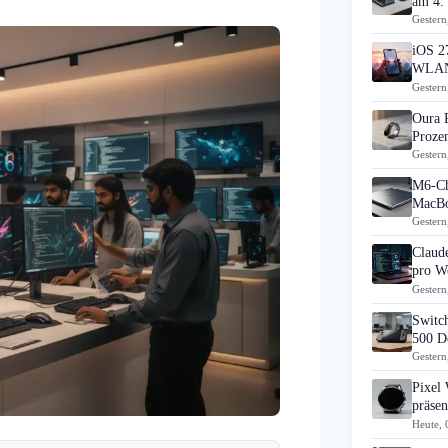
am 4.
Gestern
iOS 27
WLAN
Gestern
Oura 
Prozen
Gestern
M6-Ch
MacBo
Gestern
Claud
pro Wo
Gestern
Switch
500 D
Gestern
Pixel
präsen
Heute, 