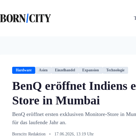
Zum
Inhalt
springen
Hardware
Asien
Einzelhandel
Expansion
Technologie
BenQ eröffnet Indiens 
Store in Mumbai
BenQ eröffnet ersten exklusiven Monitore-Store in Mu
für das laufende Jahr an.
Borncity Redaktion
•
17.06.2026, 13:19 Uhr