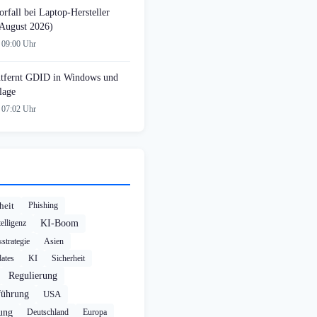
rfall bei Laptop-Hersteller
August 2026)
 09:00 Uhr
tfernt GDID in Windows und
lage
 07:02 Uhr
heit
Phishing
elligenz
KI-Boom
strategie
Asien
ates
KI
Sicherheit
Regulierung
führung
USA
rung
Deutschland
Europa