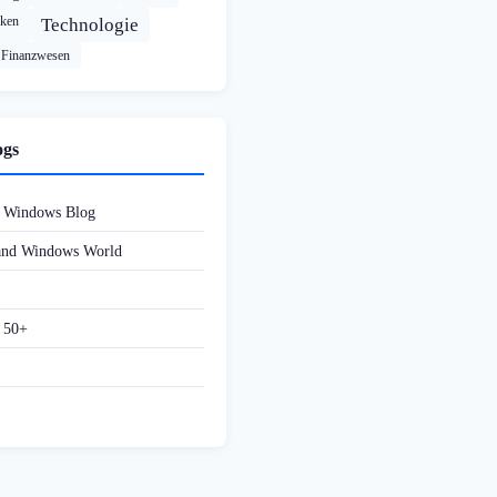
cken
Technologie
Finanzwesen
ogs
d Windows Blog
 and Windows World
f 50+