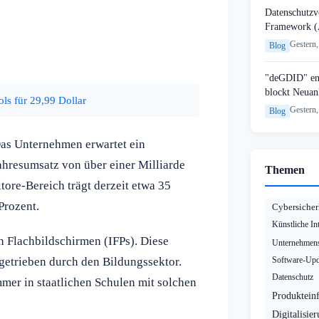
Datenschutzvo
Framework (
Gestern,
Blog
"deGDID" en
blockt Neuan
s für 29,99 Dollar
Gestern,
Blog
Das Unternehmen erwartet ein
ahresumsatz von über einer Milliarde
Themen
ore-Bereich trägt derzeit etwa 35
Prozent.
Cybersicher
Künstliche Int
en Flachbildschirmen (IFPs). Diese
Unternehmens
getrieben durch den Bildungssektor.
Software-Upd
Datenschutz
mer in staatlichen Schulen mit solchen
Produktein
Digitalisie