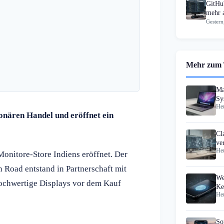
GitHub
mehr 
Gestern
Mehr zum
Ma
Sy
Heu
ionären Handel und eröffnet ein
Cl
ve
Heu
onitore-Store Indiens eröffnet. Der
 Road entstand in Partnerschaft mit
We
hochwertige Displays vor dem Kauf
Ke
Heu
Pa
So