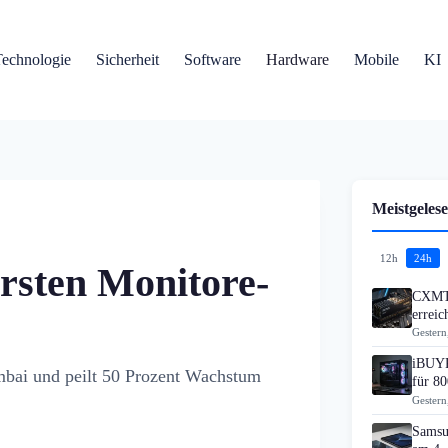
Technologie
Sicherheit
Software
Hardware
Mobile
KI
Meistgelese
12h
24h
ersten Monitore-
CXMT 
errei
Gestern
iBUYP
mbai und peilt 50 Prozent Wachstum
für 80
Gestern
Samsu