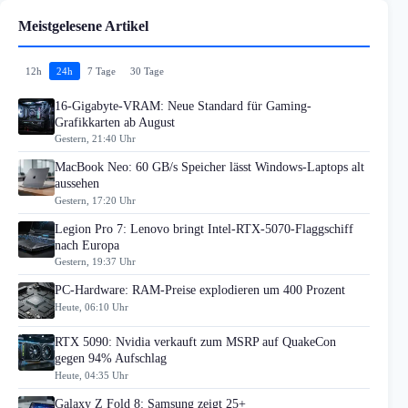
Meistgelesene Artikel
12h
24h
7 Tage
30 Tage
16-Gigabyte-VRAM: Neue Standard für Gaming-
Grafikkarten ab August
Gestern, 21:40 Uhr
MacBook Neo: 60 GB/s Speicher lässt Windows-Laptops alt
aussehen
Gestern, 17:20 Uhr
Legion Pro 7: Lenovo bringt Intel-RTX-5070-Flaggschiff
nach Europa
Gestern, 19:37 Uhr
PC-Hardware: RAM-Preise explodieren um 400 Prozent
Heute, 06:10 Uhr
RTX 5090: Nvidia verkauft zum MSRP auf QuakeCon
gegen 94% Aufschlag
Heute, 04:35 Uhr
Galaxy Z Fold 8: Samsung zeigt 25+