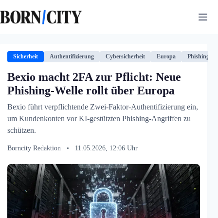
Zum
Inhalt
springen
Sicherheit
Authentifizierung
Cybersicherheit
Europa
Phishing
Bexio macht 2FA zur Pflicht: Neue
Phishing-Welle rollt über Europa
Bexio führt verpflichtende Zwei-Faktor-Authentifizierung ein,
um Kundenkonten vor KI-gestützten Phishing-Angriffen zu
schützen.
Borncity Redaktion
•
11.05.2026, 12:06 Uhr