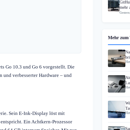
GitHub
mehr 
Gestern
Mehr zum
Na
br
Heu
Sc
ts Go 10.3 und Go 6 vorgestellt. Die
n und verbesserter Hardware – und
Ai
La
Heu
Ne
Wi
Ta
rie. Sein E-Ink-Display löst mit
Heu
zu
 entspricht. Ein Achtkern-Prozessor
Sa