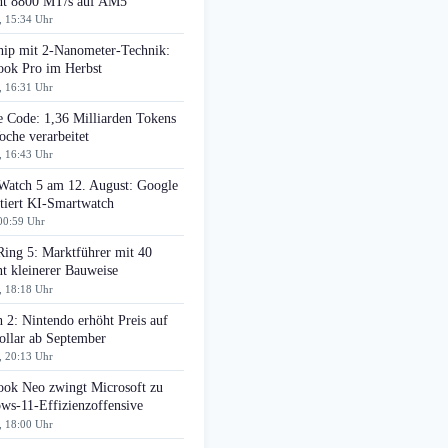
cht 8800 MT/s auf AM5
, 15:34 Uhr
ip mit 2-Nanometer-Technik:
ok Pro im Herbst
, 16:31 Uhr
e Code: 1,36 Milliarden Tokens
che verarbeitet
, 16:43 Uhr
 Watch 5 am 12. August: Google
tiert KI-Smartwatch
00:59 Uhr
Ring 5: Marktführer mit 40
t kleinerer Bauweise
, 18:18 Uhr
 2: Nintendo erhöht Preis auf
ollar ab September
, 20:13 Uhr
ok Neo zwingt Microsoft zu
ws-11-Effizienzoffensive
, 18:00 Uhr