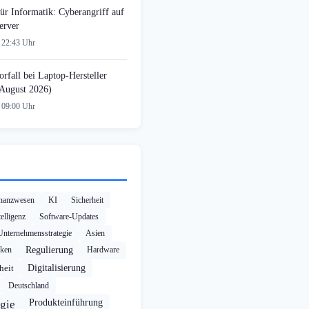
ür Informatik: Cyberangriff auf
erver
 22:43 Uhr
rfall bei Laptop-Hersteller
August 2026)
 09:00 Uhr
nanzwesen
KI
Sicherheit
elligenz
Software-Updates
Unternehmensstrategie
Asien
cken
Regulierung
Hardware
heit
Digitalisierung
Deutschland
Produkteinführung
gie