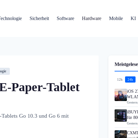
Technologie
Sicherheit
Software
Hardware
Mobile
KI
Meistgelese
ogie
12h
24h
E-Paper-Tablet
iOS 27
WLAN
Gestern
iBUYP
-Tablets Go 10.3 und Go 6 mit
für 80
Gestern
CXMT 