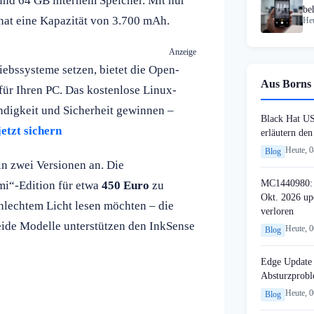
und 64 GB internem Speicher. Mit nur
be
hat eine Kapazität von 3.700 mAh.
Heu
Anzeige
iebssysteme setzen, bietet die Open-
Aus Borns 
für Ihren PC. Das kostenlose Linux-
ndigkeit und Sicherheit gewinnen –
Black Hat U
etzt sichern
erläutern de
Heute, 
Blog
n zwei Versionen an. Die
MC1440980: 
mi“-Edition für etwa
450 Euro
zu
Okt. 2026 up
schlechtem Licht lesen möchten – die
verloren
Beide Modelle unterstützen den InkSense
Heute, 
Blog
Edge Update 
Absturzprob
Heute, 
Blog