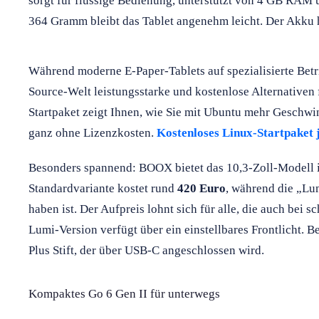
sorgt für flüssige Bedienung, unterstützt von 4 GB RAM 
364 Gramm bleibt das Tablet angenehm leicht. Der Akku 
Während moderne E-Paper-Tablets auf spezialisierte Betr
Source-Welt leistungsstarke und kostenlose Alternativen 
Startpaket zeigt Ihnen, wie Sie mit Ubuntu mehr Geschwi
ganz ohne Lizenzkosten.
Kostenloses Linux-Startpaket j
Besonders spannend: BOOX bietet das 10,3-Zoll-Modell i
Standardvariante kostet rund
420 Euro
, während die „Lu
haben ist. Der Aufpreis lohnt sich für alle, die auch bei 
Lumi-Version verfügt über ein einstellbares Frontlicht. 
Plus Stift, der über USB-C angeschlossen wird.
Kompaktes Go 6 Gen II für unterwegs