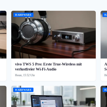
HARDWARE
H
vivo TWS 5 Pro: Erste True-Wireless mit
A
verlustfreier Wi-Fi-Audio
S
Heute, 15:52 Uhr
He
HARDWARE
H