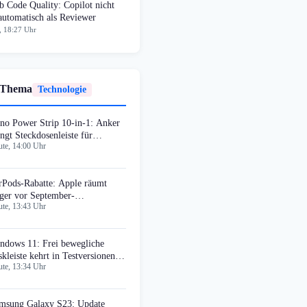
 Code Quality: Copilot nicht
automatisch als Reviewer
, 18:27 Uhr
 Thema
Technologie
no Power Strip 10-in-1: Anker
ingt Steckdosenleiste für
te, 14:00 Uhr
hreibtische
rPods-Rabatte: Apple räumt
ger vor September-
te, 13:43 Uhr
uvorstellung
ndows 11: Frei bewegliche
skleiste kehrt in Testversionen
te, 13:34 Uhr
rück
msung Galaxy S23: Update