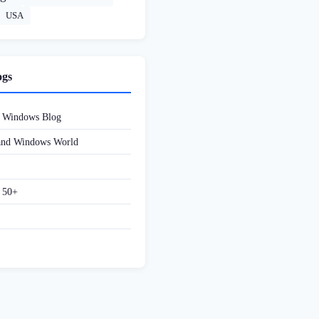
USA
ogs
d Windows Blog
 and Windows World
f 50+