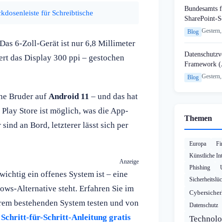
Bundesamts f
kdosenleiste für Schreibtische
SharePoint-S
Gestern,
Blog
 Das 6-Zoll-Gerät ist nur 6,8 Millimeter
Datenschutzvo
rt das Display 300 ppi – gestochen
Framework (
Gestern,
Blog
ine Bruder auf
Android 11
– und das hat
 Play Store ist möglich, was die App-
Themen
nd an Bord, letzterer lässt sich per
Europa
Fi
Künstliche Int
Anzeige
Phishing
wichtig ein offenes System ist – eine
Sicherheitslü
ows-Alternative steht. Erfahren Sie im
Cybersicher
 Ihrem bestehenden System testen und von
Datenschutz
Schritt-für-Schritt-Anleitung gratis
Technolo