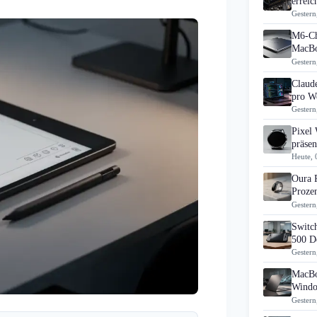
errei
Gestern
M6-Ch
MacBo
Gestern
Claud
pro Wo
Gestern
Pixel
präsen
Heute, 
Oura 
Prozen
Gestern
Switch
500 D
Gestern
MacBo
Windo
Gestern