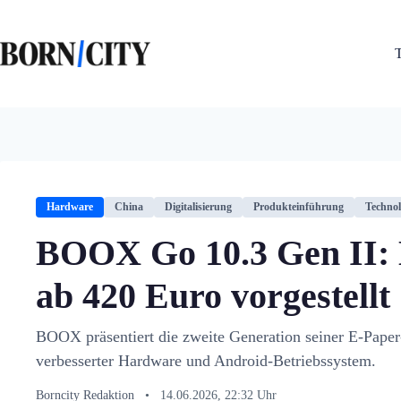
Zum
Inhalt
springen
Hardware
China
Digitalisierung
Produkteinführung
Technol
BOOX Go 10.3 Gen II: 
ab 420 Euro vorgestellt
BOOX präsentiert die zweite Generation seiner E-Paper
verbesserter Hardware und Android-Betriebssystem.
Borncity Redaktion
•
14.06.2026, 22:32 Uhr