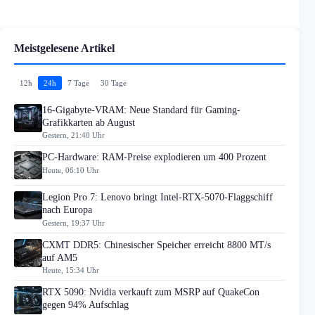
Meistgelesene Artikel
12h
24h
7 Tage
30 Tage
16-Gigabyte-VRAM: Neue Standard für Gaming-
Grafikkarten ab August
Gestern, 21:40 Uhr
PC-Hardware: RAM-Preise explodieren um 400 Prozent
Heute, 06:10 Uhr
Legion Pro 7: Lenovo bringt Intel-RTX-5070-Flaggschiff
nach Europa
Gestern, 19:37 Uhr
CXMT DDR5: Chinesischer Speicher erreicht 8800 MT/s
auf AM5
Heute, 15:34 Uhr
RTX 5090: Nvidia verkauft zum MSRP auf QuakeCon
gegen 94% Aufschlag