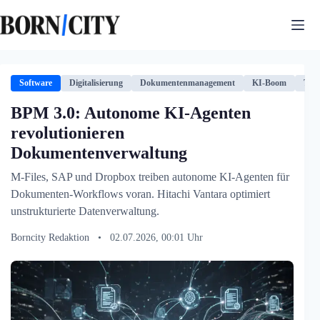
Zum
Inhalt
springen
Software
Digitalisierung
Dokumentenmanagement
KI-Boom
Tech
BPM 3.0: Autonome KI-Agenten
revolutionieren
Dokumentenverwaltung
M-Files, SAP und Dropbox treiben autonome KI-Agenten für
Dokumenten-Workflows voran. Hitachi Vantara optimiert
unstrukturierte Datenverwaltung.
Borncity Redaktion
•
02.07.2026, 00:01 Uhr