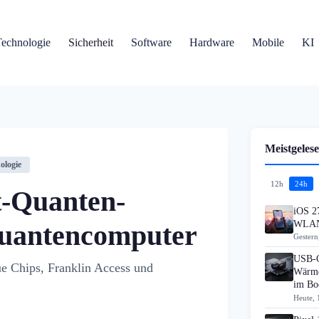
Technologie
Sicherheit
Software
Hardware
Mobile
KI
Meistgelese
ologie
12h
24h
t-Quanten-
iOS 27
WLAN
Quantencomputer
Gestern
USB-C
e Chips, Franklin Access und
Wärme
im B
Heute, 