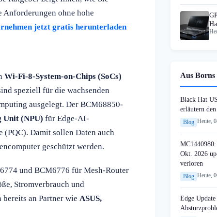
che Anforderungen ohne hohe
GP
Ha
ernehmen jetzt gratis herunterladen
Heu
1.
Aus Borns 
on
Wi-Fi-8-System-on-Chips (SoCs)
nd speziell für die wachsenden
Black Hat U
omputing ausgelegt. Der BCM68850-
erläutern de
g Unit (NPU)
für Edge-AI-
Heute, 
Blog
 (PQC). Damit sollen Daten auch
MC1440980: 
encomputer geschützt werden.
Okt. 2026 up
verloren
6774 und BCM6776 für Mesh-Router
Heute, 
Blog
öße, Stromverbrauch und
 bereits an Partner wie
ASUS,
Edge Update 
Absturzprob