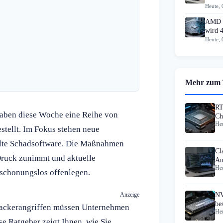
Heute, 
AMD k
wird 4
Heute, 
Mehr zum
RT
aben diese Woche eine Reihe von
Ch
Heu
tellt. Im Fokus stehen neue
lte Schadsoftware. Die Maßnahmen
Cl
Druck zunimmt und aktuelle
Au
Heu
 schonungslos offenlegen.
Anzeige
NV
be
Hackerangriffen müssen Unternehmen
Heu
ni
se Ratgeber zeigt Ihnen, wie Sie