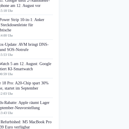
11: Google stellt 2-Nanometer-
phone am 12. August vor
15:18 Uhr
Power Strip 10-in-1: Anker
 Steckdosenleiste für
btische
14:00 Uhr
box-Update: AVM bringt DNS-
r und SOS-Notrufe
15:53 Uhr
 Watch 5 am 12. August: Google
tiert KI-Smartwatch
00:59 Uhr
e 18 Pro: A20-Chip spart 30%
e, startet im September
12:03 Uhr
ds-Rabatte: Apple räumt Lager
eptember-Neuvorstellung
13:43 Uhr
 Refurbished: M5 MacBook Pro
439 Euro verfügbar