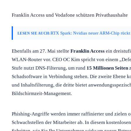
Franklin Access und Vodafone schützen Privathaushalte
RTX Spark: Nvidias neuer ARM-Chip rückt
LESEN SIE AUCH:
Ebenfalls am 27. Mai stellte
Franklin Access
ein dreistuf
WLAN-Router vor. CEO OC Kim spricht von einem „Defe
Stufe nutzt DNS-Filterung, um rund
15 Millionen Seiten
z
Schadsoftware in Verbindung stehen. Die zweite Ebene ko
und Inhaltsfilterung, die dritte bietet anwendungsspezis
Bildschirmzeit-Management.
Phishing-Angriffe werden immer raffinierter und zielen o
Schwachstellen der Mitarbeiter ab. In diesem kostenlosen
Schritten, wie Sie Ihr Unternehmen wirksam gegen Betr