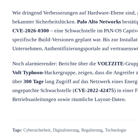
Wie dringend Verbesserungen auf Hardware-Ebene sind, 
bekannter Sicherheitslücken.
Palo Alto Networks
bestäti
CVE-2026-0300
– eine Schwachstelle im PAN-OS Captive 
spezifische Build-Versionen geplant war. Bis zur Installa
Unternehmen, Authentifizierungsportale auf vertrauensw
Noch alarmierender: Berichte über die
VOLTZITE
-Grupp
Volt Typhoon
-Hackergruppe, zeigen, dass die Angreife
über
300 Tage
lang Zugriff auf das Netzwerk eines Energi
ungepatchte Schwachstelle (
CVE-2022-42475
) in einer
Betriebsanleitungen sowie räumliche Layout-Daten.
Tags:
Cybersicherheit
,
Digitalisierung
,
Regulierung
,
Technologie