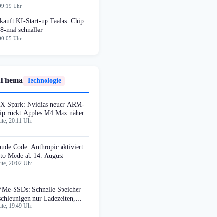
09:19 Uhr
auft KI-Start-up Taalas: Chip
8-mal schneller
00:05 Uhr
 Thema
Technologie
X Spark: Nvidias neuer ARM-
ip rückt Apples M4 Max näher
te, 20:11 Uhr
aude Code: Anthropic aktiviert
to Mode ab 14. August
te, 20:02 Uhr
Me-SSDs: Schnelle Speicher
schleunigen nur Ladezeiten,
te, 19:49 Uhr
cht Bildraten