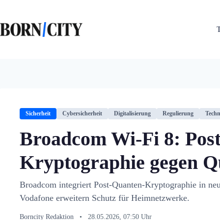
Zum
Inhalt
springen
Sicherheit
Cybersicherheit
Digitalisierung
Regulierung
Techn
Broadcom Wi-Fi 8: Pos
Kryptographie gegen 
Broadcom integriert Post-Quanten-Kryptographie in neu
Vodafone erweitern Schutz für Heimnetzwerke.
Borncity Redaktion
•
28.05.2026, 07:50 Uhr