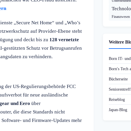
Unternehmens
ern
Technolo
Finanzwesen
dienste „Secure Net Home“ und „Who’s
etzwerkschutz auf Provider-Ebene steht
ügung und deckt bis zu
128 vernetzte
Weitere Bl
I-gestützten Schutz vor Betrugsanrufen
angsdaten zu verhindern.
Born IT- un
Born's Tech
Bücherseite
lung der US-Regulierungsbehörde FCC
Seniorentref
aufsverbot für neue ausländische
Reiseblog
gear und Eero
über
Japan-Blog
er, die diese Standards nicht
n Software- und Firmware-Updates mehr