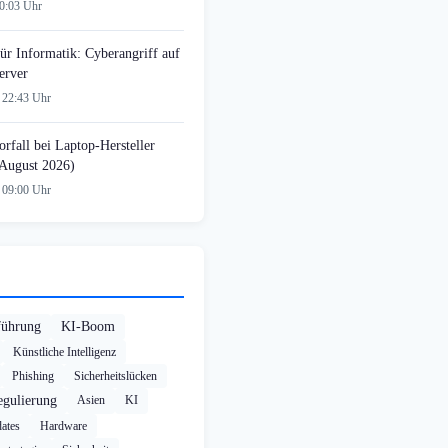
00:03 Uhr
ür Informatik: Cyberangriff auf
erver
 22:43 Uhr
rfall bei Laptop-Hersteller
August 2026)
 09:00 Uhr
führung
KI-Boom
Künstliche Intelligenz
Phishing
Sicherheitslücken
egulierung
Asien
KI
ates
Hardware