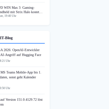
D WIN Max 3: Gaming-
ndheld mit Strix Halo kostet
te, 19:40 Uhr
699 Euro
IT-Blog
SA 2026: OpenAI-Entwickler
n AI-Angriff auf Hugging Face
08:21 Uhr
MS Teams Mobile-App bis 1.
daten, sonst geht Kalender
00:50 Uhr
auf Version 151.0.4129.72 löst
lem