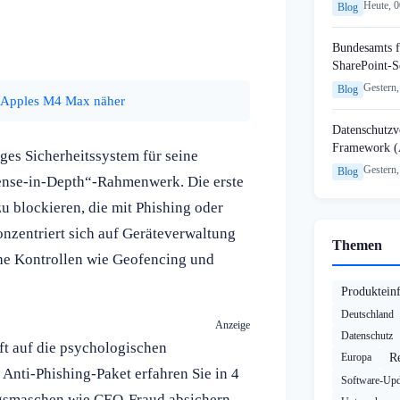
Heute, 
Blog
Bundesamts f
SharePoint-S
Gestern,
Blog
 Apples M4 Max näher
Datenschutzvo
Framework (
iges Sicherheitssystem für seine
Gestern,
Blog
nse-in-Depth“-Rahmenwerk. Die erste
u blockieren, die mit Phishing oder
nzentriert sich auf Geräteverwaltung
Themen
che Kontrollen wie Geofencing und
Produktein
Deutschland
Anzeige
Datenschutz
ft auf die psychologischen
Europa
R
 Anti-Phishing-Paket erfahren Sie in 4
Software-Upd
ugsmaschen wie CEO-Fraud absichern.