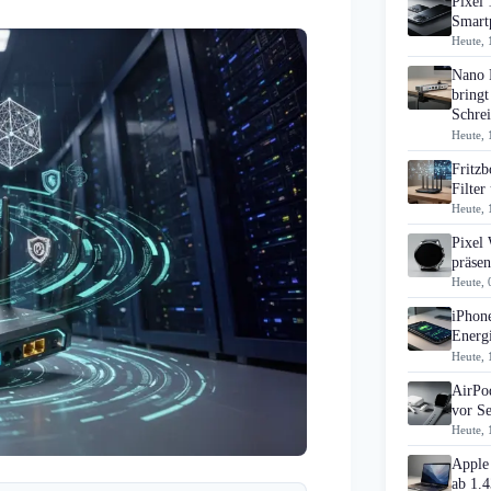
Pixel 
Smart
Heute, 
Nano 
bringt
Schrei
Heute, 
Fritz
Filte
Heute, 
Pixel
präsen
Heute, 
iPhon
Energi
Heute, 
AirPo
vor S
Heute, 
Apple
ab 1.