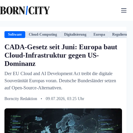
Zum
Inhalt
springen
Software
Cloud-Computing
Digitalisierung
Europa
Regulierung
CADA-Gesetz seit Juni: Europa baut
Cloud-Infrastruktur gegen US-
Dominanz
Der EU Cloud and AI Development Act treibt die digitale
Souveränität Europas voran. Deutsche Bundesländer setzen
auf Open-Source-Alternativen.
Borncity Redaktion
•
09.07.2026, 03:25 Uhr