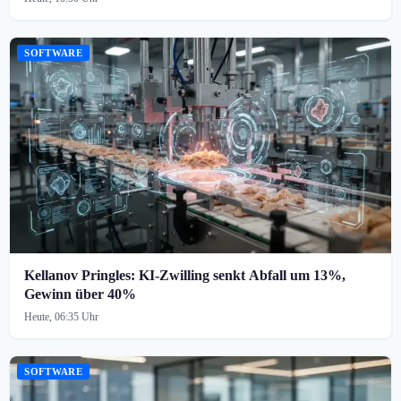
SOFTWARE
Kellanov Pringles: KI-Zwilling senkt Abfall um 13%,
Gewinn über 40%
Heute, 06:35 Uhr
SOFTWARE