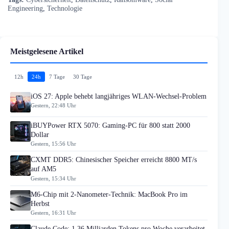
Engineering
,
Technologie
Meistgelesene Artikel
12h
24h
7 Tage
30 Tage
iOS 27: Apple behebt langjähriges WLAN-Wechsel-Problem
Gestern, 22:48 Uhr
iBUYPower RTX 5070: Gaming-PC für 800 statt 2000
Dollar
Gestern, 15:56 Uhr
CXMT DDR5: Chinesischer Speicher erreicht 8800 MT/s
auf AM5
Gestern, 15:34 Uhr
M6-Chip mit 2-Nanometer-Technik: MacBook Pro im
Herbst
Gestern, 16:31 Uhr
Claude Code: 1,36 Milliarden Tokens pro Woche verarbeitet