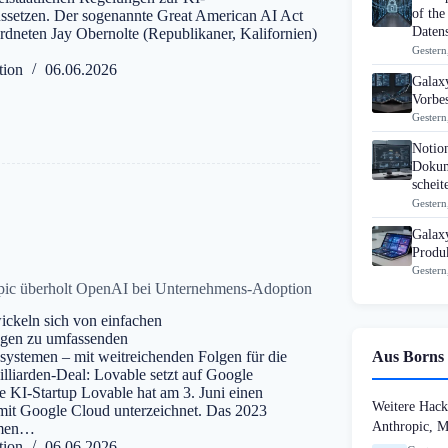
of the
ssetzen. Der sogenannte Great American AI Act
Datens
dneten Jay Obernolte (Republikaner, Kalifornien)
Gestern
tion
06.06.2026
Galaxy
Vorbes
Gestern
Notio
Dokum
scheit
Gestern
Galax
Produk
Gestern
opic überholt OpenAI bei Unternehmens-Adoption
wickeln sich von einfachen
ugen zu umfassenden
Aus Borns 
ystemen – mit weitreichenden Folgen für die
illiarden-Deal: Lovable setzt auf Google
 KI-Startup Lovable hat am 3. Juni einen
Weitere Hack
mit Google Cloud unterzeichnet. Das 2023
Anthropic, 
hmen…
tion
06.06.2026