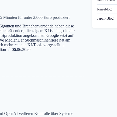
Seniorentref
Reiseblog
75 Minuten für unter 2.000 Euro produziert
Japan-Blog
Giganten und Branchenverbände haben diese
e präsentiert, die zeigen: KI ist längst in der
nstproduktion angekommen.Google setzt auf
tive MedienDer Suchmaschinenriese hat am
ch mehrere neue KI-Tools vorgestellt.…
tion
06.06.2026
nd OpenAI verlieren Kontrolle über Systeme