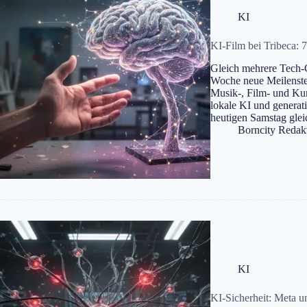
KI
KI-Film bei Tribeca: 
Gleich mehrere Tech-
Woche neue Meilenstein
Musik-, Film- und Ku
lokale KI und genera
heutigen Samstag glei
Borncity Redak
KI
KI-Sicherheit: Meta u