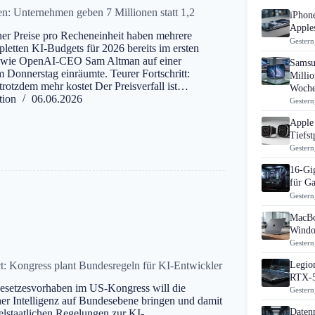
n: Unternehmen geben 7 Millionen statt 1,2
iPhon
Apples
er Preise pro Recheneinheit haben mehrere
Gestern
etten KI-Budgets für 2026 bereits im ersten
, wie OpenAI-CEO Sam Altman auf einer
Samsu
Donnerstag einräumte. Teurer Fortschritt:
Millio
rotzdem mehr kostet Der Preisverfall ist…
Woch
tion
06.06.2026
Gestern
Apple 
Tiefst
Gestern
16-Gi
für G
Gestern
MacBo
Windo
Gestern
t: Kongress plant Bundesregeln für KI-Entwickler
Legion
RTX-5
Gesetzesvorhaben im US-Kongress will die
Gestern
er Intelligenz auf Bundesebene bringen und damit
Daten
nzelstaatlichen Regelungen zur KI-