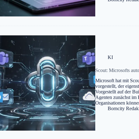
KI
Scout: Microsofts aut
Microsoft hat mit Sco
vorgestellt, der eigen
Vorgestellt auf der B
Agenten zunächst im 
Organisationen können
Borncity Redak