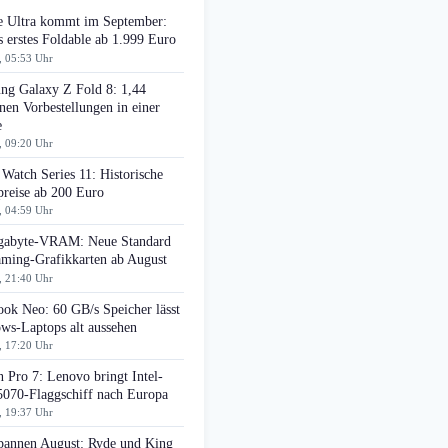
e Ultra kommt im September:
 erstes Foldable ab 1.999 Euro
, 05:53 Uhr
ng Galaxy Z Fold 8: 1,44
nen Vorbestellungen in einer
e
, 09:20 Uhr
Watch Series 11: Historische
preise ab 200 Euro
, 04:59 Uhr
gabyte-VRAM: Neue Standard
aming-Grafikkarten ab August
, 21:40 Uhr
ok Neo: 60 GB/s Speicher lässt
ws-Laptops alt aussehen
, 17:20 Uhr
 Pro 7: Lenovo bringt Intel-
070-Flaggschiff nach Europa
, 19:37 Uhr
pannen August: Ryde und King