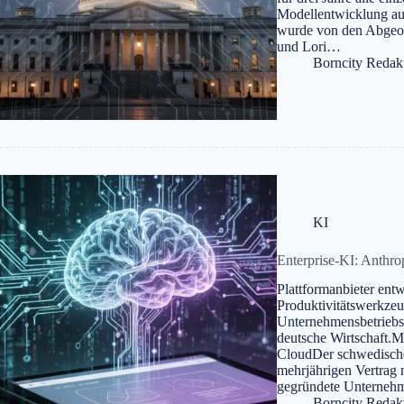
Modellentwicklung au
wurde von den Abgeor
und Lori…
Borncity Redak
KI
Enterprise-KI: Anthr
Plattformanbieter ent
Produktivitätswerkze
Unternehmensbetriebss
deutsche Wirtschaft.M
CloudDer schwedische
mehrjährigen Vertrag 
gegründete Unterne
Borncity Redak