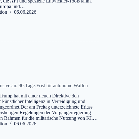
e, die API und spezielle Entwickler-Tools lahm.
Europa und…
tion
06.06.2026
nsive an: 90-Tage-Frist für autonome Waffen
rump hat mit einer neuen Direktive den
 künstlicher Intelligenz in Verteidigung und
ngeordnet.Der am Freitag unterzeichnete Erlass
bisherigen Regelungen der Vorgängerregierung
uen Rahmen für die militärische Nutzung von KI.…
tion
06.06.2026