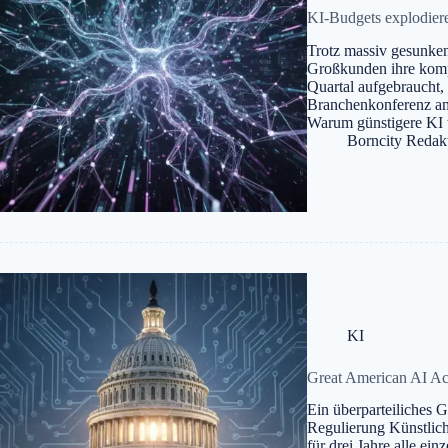
KI-Budgets explodiere
Trotz massiv gesunken
Großkunden ihre kompl
Quartal aufgebraucht
Branchenkonferenz am 
Warum günstigere KI t
Borncity Redak
KI
Great American AI Ac
Ein überparteiliches 
Regulierung Künstlich
für drei Jahre alle ei