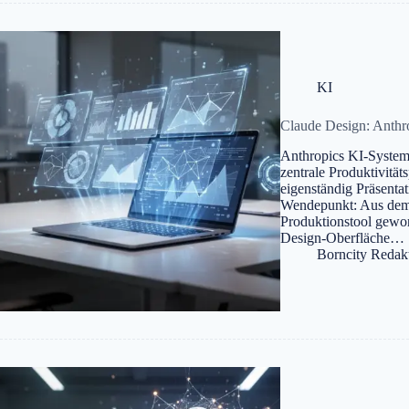
KI
Claude Design: Anthro
Anthropics KI-System
zentrale Produktivitä
eigenständig Präsenta
Wendepunkt: Aus dem r
Produktionstool gewor
Design-Oberfläche…
Borncity Redak