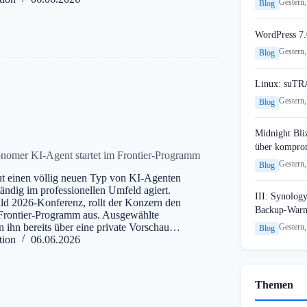
Gestern,
Blog
WordPress 7.
Gestern,
Blog
Linux: suTR
Gestern,
Blog
Midnight Bli
über komprom
onomer KI-Agent startet im Frontier-Programm
Gestern,
Blog
ut einen völlig neuen Typ von KI-Agenten
ständig im professionellen Umfeld agiert.
III: Synology
uild 2026-Konferenz, rollt der Konzern den
Backup-Warn
Frontier-Programm aus. Ausgewählte
 ihn bereits über eine private Vorschau…
Gestern,
Blog
tion
06.06.2026
Themen