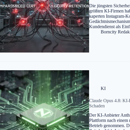
Die jüngsten Sicherhe
größten KI-Firmen hab
kaperten Instagram-K
Gedächtnismechanismu
Kundendienst als Einf
Borncity Redak
KI
Claude Opus 4.8: KI-F
Schaden
Der KI-Anbieter Anthr
Plattform nach einem 
Betrieb genommen. Die