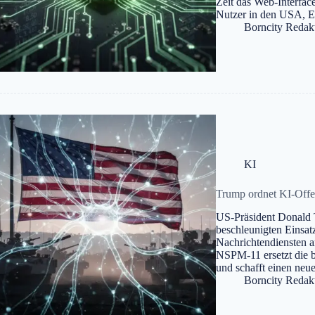
Zeit das Web-Interfac
Nutzer in den USA, 
Borncity Redak
KI
Trump ordnet KI-Offe
US-Präsident Donald T
beschleunigten Einsatz
Nachrichtendiensten a
NSPM-11 ersetzt die 
und schafft einen ne
Borncity Redak