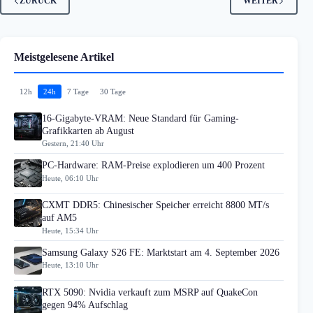
ZURÜCK
WEITER
Meistgelesene Artikel
12h
24h
7 Tage
30 Tage
16-Gigabyte-VRAM: Neue Standard für Gaming-
Grafikkarten ab August
Gestern, 21:40 Uhr
PC-Hardware: RAM-Preise explodieren um 400 Prozent
Heute, 06:10 Uhr
CXMT DDR5: Chinesischer Speicher erreicht 8800 MT/s
auf AM5
Heute, 15:34 Uhr
Samsung Galaxy S26 FE: Marktstart am 4. September 2026
Heute, 13:10 Uhr
RTX 5090: Nvidia verkauft zum MSRP auf QuakeCon
gegen 94% Aufschlag