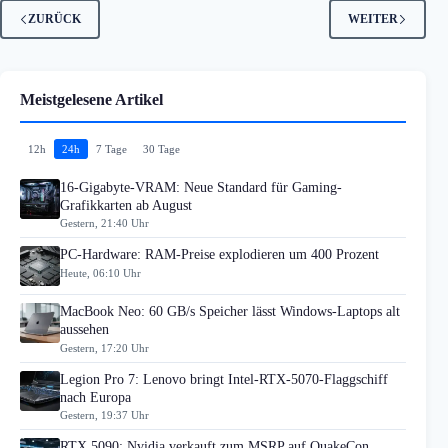
ZURÜCK
WEITER
Meistgelesene Artikel
12h
24h
7 Tage
30 Tage
16-Gigabyte-VRAM: Neue Standard für Gaming-
Grafikkarten ab August
Gestern, 21:40 Uhr
PC-Hardware: RAM-Preise explodieren um 400 Prozent
Heute, 06:10 Uhr
MacBook Neo: 60 GB/s Speicher lässt Windows-Laptops alt
aussehen
Gestern, 17:20 Uhr
Legion Pro 7: Lenovo bringt Intel-RTX-5070-Flaggschiff
nach Europa
Gestern, 19:37 Uhr
RTX 5090: Nvidia verkauft zum MSRP auf QuakeCon