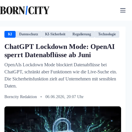
Zum
Inhalt
springen
KI
Datenschutz
KI-Sicherheit
Regulierung
Technologie
ChatGPT Lockdown Mode: OpenAI
sperrt Datenabflüsse ab Juni
OpenAIs Lockdown Mode blockiert Datenabflüsse bei
ChatGPT, schränkt aber Funktionen wie die Live-Suche ein.
Die Sicherheitsfunktion zielt auf Unternehmen mit sensiblen
Daten.
Borncity Redaktion
•
06.06.2026, 20:07 Uhr