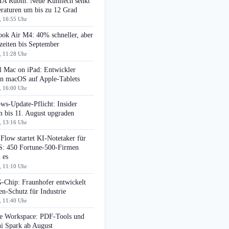
A Rubin: Neue Kühltech senkt
raturen um bis zu 12 Grad
, 16:55 Uhr
ok Air M4: 40% schneller, aber
zeiten bis September
, 11:28 Uhr
l Mac on iPad: Entwickler
en macOS auf Apple-Tablets
, 16:00 Uhr
ws-Update-Pflicht: Insider
n bis 11. August upgraden
, 13:16 Uhr
Flow startet KI-Notetaker für
: 450 Fortune-500-Firmen
 es
, 11:10 Uhr
Chip: Fraunhofer entwickelt
n-Schutz für Industrie
, 11:40 Uhr
e Workspace: PDF-Tools und
i Spark ab August