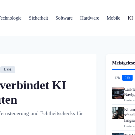
Technologie
Sicherheit
Software
Hardware
Mobile
KI
Meistgelese
USA
12h
24h
verbindet KI
CarPla
Navig
uten
Gestern
KI am 
rnsteuerung und Echtheitschecks für
schne
langs
Gestern