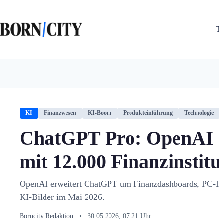
Zum
Inhalt
springen
KI
Finanzwesen
KI-Boom
Produkteinführung
Technologie
ChatGPT Pro: OpenAI 
mit 12.000 Finanzinstit
OpenAI erweitert ChatGPT um Finanzdashboards, PC-Fe
KI-Bilder im Mai 2026.
Borncity Redaktion
•
30.05.2026, 07:21 Uhr