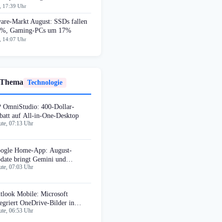
, 17:39 Uhr
are-Markt August: SSDs fallen
%, Gaming-PCs um 17%
, 14:07 Uhr
 Thema
Technologie
 OmniStudio: 400-Dollar-
batt auf All-in-One-Desktop
te, 07:13 Uhr
ogle Home-App: August-
date bringt Gemini und
te, 07:03 Uhr
teractive Storytime
tlook Mobile: Microsoft
tegriert OneDrive-Bilder in
te, 06:53 Uhr
gnaturen