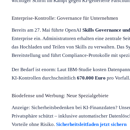
wichtiger Schritt im Kampf gegen KI-generierte Fälschun
Enterprise-Kontrolle: Governance für Unternehmen
Bereits am 27. Mai führte OpenAI
Skills Governance un
Enterprise ein. Administratoren erhalten eine zentrale Se
das Hochladen und Teilen von Skills zu verwalten. Das Sy
Bereitstellung und führt Compliance-Protokolle mit spez
Der Bedarf ist enorm: Laut IBM-Studie kosten Datenpa
KI-Kontrollen durchschnittlich
670.000 Euro
pro Vorfall
Biodefense und Werbung: Neue Spezialgebiete
Anzeige: Sicherheitsbedenken bei KI-Finanzdaten? Unser
Privatsphäre schützt – inklusive automatischer Datenlös
Vorteile ohne Risiko.
Sicherheitsleitfaden jetzt sichern