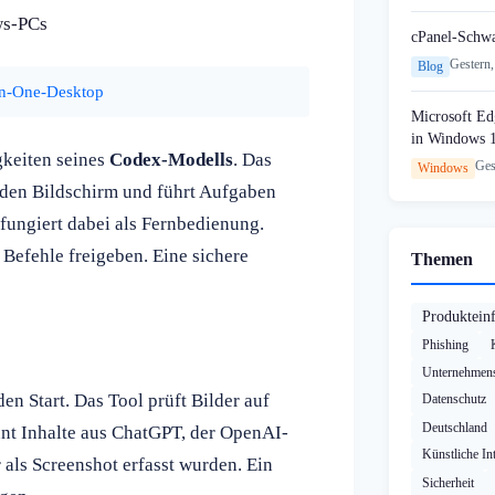
ws-PCs
cPanel-Schw
Gestern,
Blog
in-One-Desktop
Microsoft Edg
in Windows 
gkeiten seines
Codex-Modells
. Das
Ges
Windows
 den Bildschirm und führt Aufgaben
fungiert dabei als Fernbedienung.
Befehle freigeben. Eine sichere
Themen
Produktein
Phishing
Unternehmens
en Start. Das Tool prüft Bilder auf
Datenschutz
Deutschland
nnt Inhalte aus ChatGPT, der OpenAI-
Künstliche Int
 als Screenshot erfasst wurden. Ein
Sicherheit