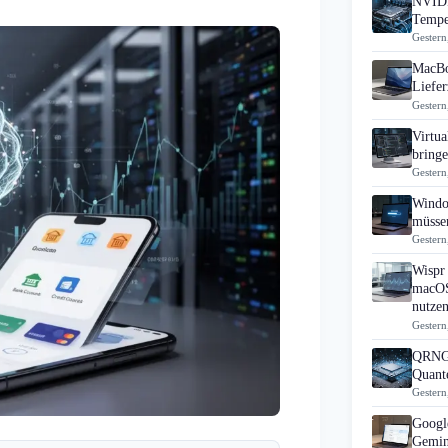
NVIDI
Tempe
Gestern
MacBo
Liefer
Gestern
Virtua
bring
Gestern
Windo
müsse
Gestern
Wispr 
macOS
nutzen
Gestern
QRNG-
Quante
Gestern
Googl
Gemin