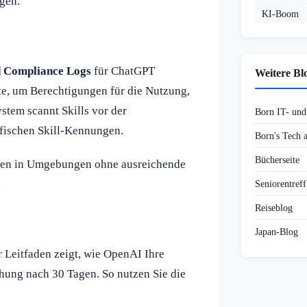
gen.
KI-Boom
d Compliance Logs
für ChatGPT
Weitere Bl
ite, um Berechtigungen für die Nutzung,
stem scannt Skills vor der
Born IT- un
ifischen Skill-Kennungen.
Born's Tech
Bücherseite
nnen in Umgebungen ohne ausreichende
.
Seniorentref
Reiseblog
Japan-Blog
 Leitfaden zeigt, wie OpenAI Ihre
chung nach 30 Tagen. So nutzen Sie die