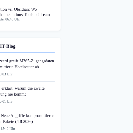
tion vs. Obsidian: Wo
kumentations-Tools bei Teams
te, 06:46 Uhr
heitern
IT-Blog
zzard greift M365-Zugangsdaten
ittierte Hotelrouter ab
00:03 Uhr
 erklärt, warum die zweite
ung nie kommt
00:01 Uhr
 Neue Angriffe kompromittieren
-Pakete (4.8.2026)
 15:12 Uhr