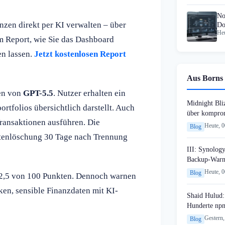
No
nzen direkt per KI verwalten – über
Do
Heu
sc
em Report, wie Sie das Dashboard
en lassen.
Jetzt kostenlosen Report
Aus Borns 
ten von
GPT-5.5
. Nutzer erhalten ein
Midnight Bli
tfolios übersichtlich darstellt. Auch
über komprom
ransaktionen ausführen. Die
Heute, 
Blog
atenlöschung 30 Tage nach Trennung
III: Synology
Backup-Warn
Heute, 
Blog
82,5 von 100 Punkten. Dennoch warnen
ken, sensible Finanzdaten mit KI-
Shaid Hulud:
Hunderte npm
Gestern,
Blog