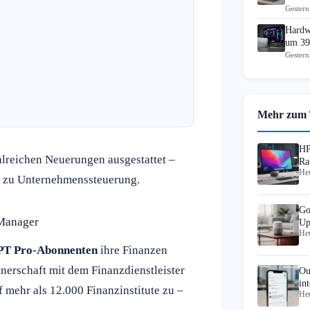
Gestern
Hardw
um 39
Gestern
Mehr zum
HP
hlreichen Neuerungen ausgestattet –
Ra
Heu
n zu Unternehmenssteuerung.
Go
Manager
Up
Heu
In
T Pro-Abonnenten
ihre Finanzen
tnerschaft mit dem Finanzdienstleister
Ou
in
 mehr als 12.000 Finanzinstitute zu –
Heu
Si