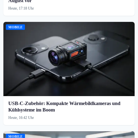
August vor
Heute, 17:18 Uhr
MOBILE
USB-C-Zubehör: Kompakte Wärmebildkameras und
Kühlsysteme im Boom
Heute, 16:42 Uhr
MOBILE