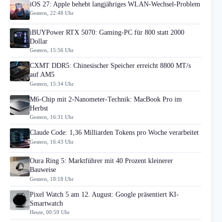
iOS 27: Apple behebt langjähriges WLAN-Wechsel-Problem
Gestern, 22:48 Uhr
iBUYPower RTX 5070: Gaming-PC für 800 statt 2000
Dollar
Gestern, 15:56 Uhr
CXMT DDR5: Chinesischer Speicher erreicht 8800 MT/s
auf AM5
Gestern, 15:34 Uhr
M6-Chip mit 2-Nanometer-Technik: MacBook Pro im
Herbst
Gestern, 16:31 Uhr
Claude Code: 1,36 Milliarden Tokens pro Woche verarbeitet
Gestern, 16:43 Uhr
Oura Ring 5: Marktführer mit 40 Prozent kleinerer
Bauweise
Gestern, 18:18 Uhr
Pixel Watch 5 am 12. August: Google präsentiert KI-
Smartwatch
Heute, 00:59 Uhr