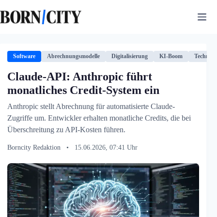
Zum
Inhalt
springen
Software
Abrechnungsmodelle
Digitalisierung
KI-Boom
Technolo
Claude-API: Anthropic führt
monatliches Credit-System ein
Anthropic stellt Abrechnung für automatisierte Claude-
Zugriffe um. Entwickler erhalten monatliche Credits, die bei
Überschreitung zu API-Kosten führen.
Borncity Redaktion
•
15.06.2026, 07:41 Uhr