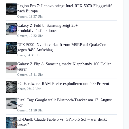
Legion Pro 7: Lenovo bringt Intel-RTX-5070-Flaggschiff
nach Europa
Gestern, 19:37 Uhr
Galaxy Z Fold 8: Samsung zeigt 25+
Produktivitätsfunktionen
Gestern, 12:22 Uhr
RTX 5090: Nvidia verkauft zum MSRP auf QuakeCon
gegen 94% Aufschlag
Heute, 04:35 Uhr
Galaxy Z Flip 8: Samsung macht Klapphandy 100 Dollar
teurer
Gestern, 15:41 Uhr
PC-Hardware: RAM-Preise explodieren um 400 Prozent
Heute, 06:10 Uhr
Pixel Tag: Google stellt Bluetooth-Tracker am 12. August
vor
Gestern, 11:58 Uhr
KI-Duell: Claude Fable 5 vs. GPT-5.6 Sol – wer denkt
besser?