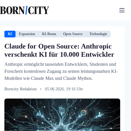
Zum
Inhalt
springen
KI
Expansion
KI-Boom
Open Source
Technologie
Claude for Open Source: Anthropic
verschenkt KI für 10.000 Entwickler
Anthropic ermöglicht tausenden Entwicklern, Studenten und
Forschern kostenlosen Zugang zu seinen leistungsstarken KI-
Modellen wie Claude Max und Claude Mythos.
Borncity Redaktion
•
05.06.2026, 19:16 Uhr