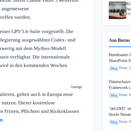
urde, bleibt Claude Fable 5 weiterhin
KI
s angemessene
Ne
Heu
Vi
troffen wurden.
iner GPT-5.6-Suite vorgestellt. Die
-Regierung ausgewählten Codex- und
Aus Borns 
chwertig mit dem Mythos-Modell
Bundesamts f
asis verfügbar. Die internationale
SharePoint-S
be wird in den kommenden Wochen
Heute, 
Blog
Datenschutzvo
Anzeige
Framework (
lieren, gelten auch in Europa neue
Heute, 
Blog
 nutzen. Dieser kostenlose
"deGDID" en
n Fristen, Pflichten und Risikoklassen
blockt Neuan
en
Heute, 
Blog