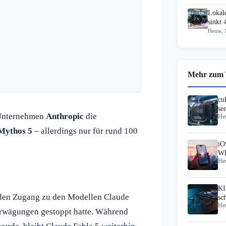
Lokal
sinkt
Heute, 
Mehr zum
cu
se
 Unternehmen
Anthropic
die
Heu
Mi
Mythos 5
– allerdings nur für rund 100
iO
WL
Heu
KI
e den Zugang zu den Modellen Claude
sc
Heu
Gl
erwägungen gestoppt hatte. Während