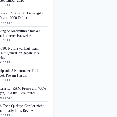
 September 2026
13:10 Uhr
ower RTX 5070: Gaming-PC
0 statt 2000 Dollar
15:56 Uhr
Ring 5: Marktführer mit 40
t kleinerer Bauweise
18:18 Uhr
090: Nvidia verkauft zum
auf QuakeCon gegen 94%
hlag
04:35 Uhr
ip mit 2-Nanometer-Technik:
ok Pro im Herbst
16:31 Uhr
herkrise: RAM-Preise um 400%
egen, PCs um 17% teurer
08:55 Uhr
 Code Quality: Copilot nicht
automatisch als Reviewer
18:27 Uhr