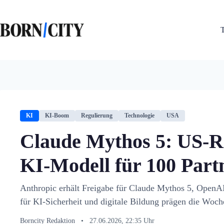
Zum
Inhalt
springen
KI
KI-Boom
Regulierung
Technologie
USA
Claude Mythos 5: US-R
KI-Modell für 100 Partn
Anthropic erhält Freigabe für Claude Mythos 5, OpenA
für KI-Sicherheit und digitale Bildung prägen die Woch
Borncity Redaktion
•
27.06.2026, 22:35 Uhr