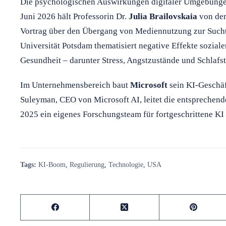
Die psychologischen Auswirkungen digitaler Umgebungen
Juni 2026 hält Professorin Dr.
Julia Brailovskaia
von der
Vortrag über den Übergang von Mediennutzung zur Sucht.
Universität Potsdam thematisiert negative Effekte sozial
Gesundheit – darunter Stress, Angstzustände und Schlafs
Im Unternehmensbereich baut
Microsoft
sein KI-Geschäf
Suleyman, CEO von Microsoft AI, leitet die entsprechen
2025 ein eigenes Forschungsteam für fortgeschrittene KI
Tags:
KI-Boom
,
Regulierung
,
Technologie
,
USA