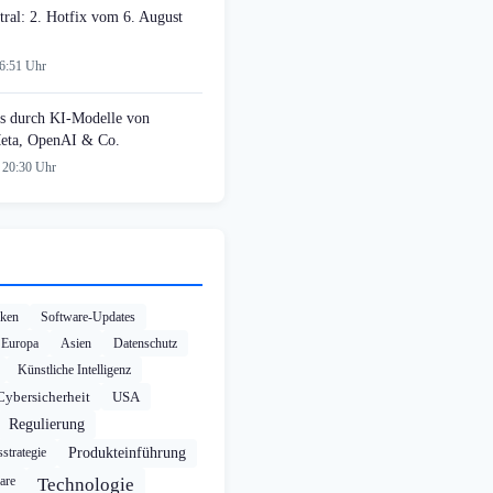
tral: 2. Hotfix vom 6. August
06:51 Uhr
s durch KI-Modelle von
Meta, OpenAI & Co.
 20:30 Uhr
cken
Software-Updates
Europa
Asien
Datenschutz
Künstliche Intelligenz
Cybersicherheit
USA
Regulierung
strategie
Produkteinführung
are
Technologie