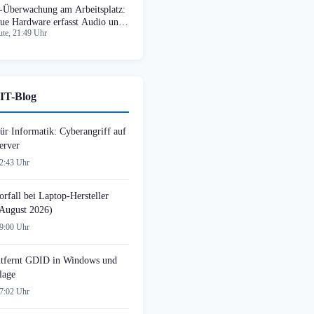
-Überwachung am Arbeitsplatz:
ue Hardware erfasst Audio und
te, 21:49 Uhr
deo
IT-Blog
ür Informatik: Cyberangriff auf
erver
22:43 Uhr
rfall bei Laptop-Hersteller
August 2026)
09:00 Uhr
tfernt GDID in Windows und
lage
07:02 Uhr