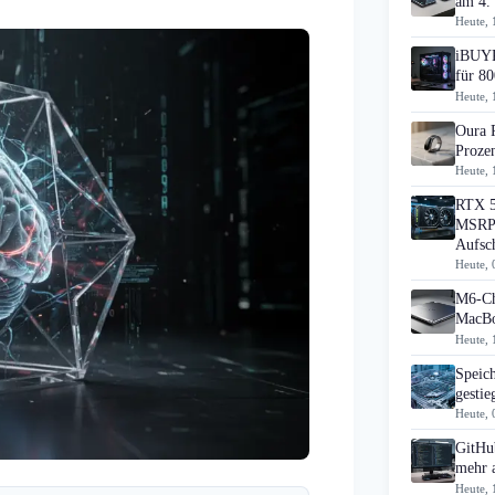
am 4.
Heute, 
iBUYP
für 80
Heute, 
Oura 
Prozen
Heute, 
RTX 5
MSRP 
Aufsc
Heute, 
M6-Ch
MacBo
Heute, 
Speic
gesti
Heute, 
GitHub
mehr 
Heute, 