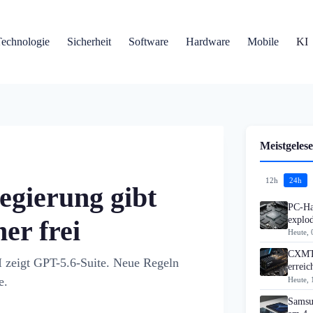
Technologie
Sicherheit
Software
Hardware
Mobile
KI
Meistgelese
12h
24h
egierung gibt
PC-Ha
explo
er frei
Heute, 
CXMT 
I zeigt GPT-5.6-Suite. Neue Regeln
errei
e.
Heute, 
Samsu