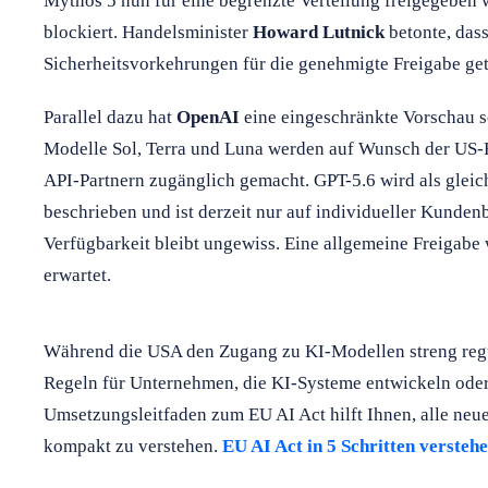
Mythos 5 nun für eine begrenzte Verteilung freigegeben w
blockiert. Handelsminister
Howard Lutnick
betonte, das
Sicherheitsvorkehrungen für die genehmigte Freigabe ge
Parallel dazu hat
OpenAI
eine eingeschränkte Vorschau se
Modelle Sol, Terra und Luna werden auf Wunsch der US
API-Partnern zugänglich gemacht. GPT-5.6 wird als glei
beschrieben und ist derzeit nur auf individueller Kundenb
Verfügbarkeit bleibt ungewiss. Eine allgemeine Freiga
erwartet.
Während die USA den Zugang zu KI-Modellen streng regu
Regeln für Unternehmen, die KI-Systeme entwickeln oder
Umsetzungsleitfaden zum EU AI Act hilft Ihnen, alle neue
kompakt zu verstehen.
EU AI Act in 5 Schritten versteh