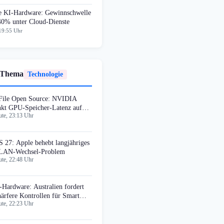
e KI-Hardware: Gewinnschwelle
 40% unter Cloud-Dienste
19:55 Uhr
 Thema
Technologie
File Open Source: NVIDIA
nkt GPU-Speicher-Latenz auf
te, 23:13 Uhr
krosekunden
S 27: Apple behebt langjähriges
AN-Wechsel-Problem
te, 22:48 Uhr
-Hardware: Australien fordert
härfere Kontrollen für Smart
te, 22:23 Uhr
asses