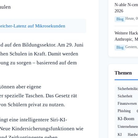
N-able N-cen
hulen
2026
Heute, 
Blog
eicher-Latenz auf Mikrosekunden
Weitere Hack
Anthropic, 
nd auf den Bildungssektor. Am 29. Juni
Gestern,
Blog
hen Schulen in Kraft. Damit werden
ebung zu sorgen – basierend auf dem
Themen
 können aber eigene
Sicherheitslü
 spezielle Taschen. Das Gesetz rät
Sicherheit
Finanzwesen
on Schülern privat zu nutzen.
Phishing
KI-Boom
ngt eine intelligentere Siri-KI-
Unternehmens
. Neue Kindersicherungsfunktionen wie
KI
Hardw
und Zeitkontingente geben