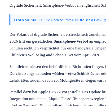
Digitale Sicherheit: Smartphone-Verbot an englischen Sc
cuFile Open Source: NVIDIA senkt GPU-Sp
LESEN SIE AUCH:
Der Fokus auf digitale Sicherheit erstreckt sich zunehme
2026 tritt ein gesetzliches
Smartphone-Verbot
an englisc
Schulen rechtlich verpflichtet, für eine handyfreie Umg
Children’s Wellbeing and Schools Act vom April 2026.
Schulleiter müssen den behördlichen Richtlinien folgen,
Durchsetzungsmethoden wählen – etwa Schließfächer oder
Lehrkräften zudem davon ab, Mobilgeräte in Gegenwart v
Parallel dazu hat Apple
iOS 27
vorgestellt. Das Update bri
Integration und einen „Liquid Glass“-Transparenzregler
„Ask to Browse“, Kommunikationssicherheitsprotokolle 