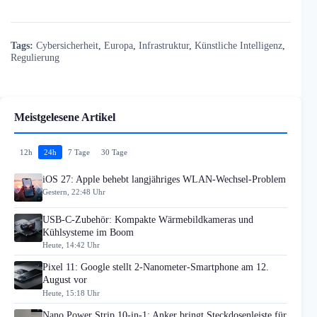
Tags:
Cybersicherheit
,
Europa
,
Infrastruktur
,
Künstliche Intelligenz
,
Regulierung
Meistgelesene Artikel
12h
24h
7 Tage
30 Tage
iOS 27: Apple behebt langjähriges WLAN-Wechsel-Problem
Gestern, 22:48 Uhr
USB-C-Zubehör: Kompakte Wärmebildkameras und
Kühlsysteme im Boom
Heute, 14:42 Uhr
Pixel 11: Google stellt 2-Nanometer-Smartphone am 12.
August vor
Heute, 15:18 Uhr
Nano Power Strip 10-in-1: Anker bringt Steckdosenleiste für