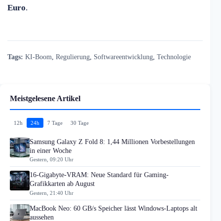
Euro
.
Tags:
KI-Boom
,
Regulierung
,
Softwareentwicklung
,
Technologie
Meistgelesene Artikel
12h
24h
7 Tage
30 Tage
Samsung Galaxy Z Fold 8: 1,44 Millionen Vorbestellungen
in einer Woche
Gestern, 09:20 Uhr
16-Gigabyte-VRAM: Neue Standard für Gaming-
Grafikkarten ab August
Gestern, 21:40 Uhr
MacBook Neo: 60 GB/s Speicher lässt Windows-Laptops alt
aussehen