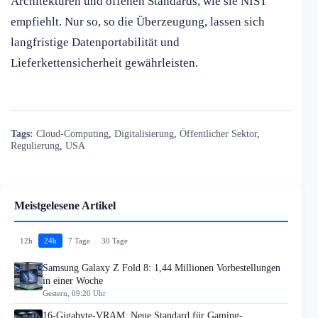
Architekturen und offenen Standards, wie sie NIST
empfiehlt. Nur so, so die Überzeugung, lassen sich
langfristige Datenportabilität und
Lieferkettensicherheit gewährleisten.
Tags:
Cloud-Computing
,
Digitalisierung
,
Öffentlicher Sektor
,
Regulierung
,
USA
Meistgelesene Artikel
12h
24h
7 Tage
30 Tage
Samsung Galaxy Z Fold 8: 1,44 Millionen Vorbestellungen
in einer Woche
Gestern, 09:20 Uhr
16-Gigabyte-VRAM: Neue Standard für Gaming-