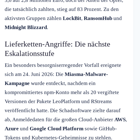
3,6 auf 2,8 Millionen Euro, doch der Anteil der Opfer,
die tatsächlich zahlten, stieg auf 83 Prozent. Zu den
aktivsten Gruppen zählen
LockBit
,
RansomHub
und
Midnight Blizzard
.
Lieferketten-Angriffe: Die nächste
Eskalationsstufe
Ein besonders besorgniserregender Vorfall ereignete
sich am 24. Juni 2026: Die
Miasma-Malware-
Kampagne
wurde entdeckt, nachdem ein
kompromittiertes npm-Konto mehr als 20 vergiftete
Versionen der Pakete LeoPlatform und RStreams
veröffentlicht hatte. Die Schadsoftware zielte darauf
ab, Anmeldedaten für die großen Cloud-Anbieter
AWS
,
Azure
und
Google Cloud Platform
sowie GitHub-
Tokens und Kubernetes-Geheimnisse zu stehlen.