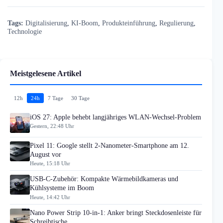
Tags:
Digitalisierung
,
KI-Boom
,
Produkteinführung
,
Regulierung
,
Technologie
Meistgelesene Artikel
12h
24h
7 Tage
30 Tage
iOS 27: Apple behebt langjähriges WLAN-Wechsel-Problem
Gestern, 22:48 Uhr
Pixel 11: Google stellt 2-Nanometer-Smartphone am 12.
August vor
Heute, 15:18 Uhr
USB-C-Zubehör: Kompakte Wärmebildkameras und
Kühlsysteme im Boom
Heute, 14:42 Uhr
Nano Power Strip 10-in-1: Anker bringt Steckdosenleiste für
Schreibtische