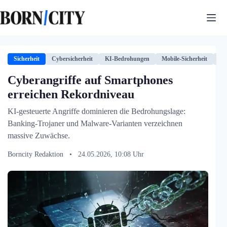
Zum
Inhalt
springen
Sicherheit
Cybersicherheit
KI-Bedrohungen
Mobile-Sicherheit
Ph
Cyberangriffe auf Smartphones
erreichen Rekordniveau
KI-gesteuerte Angriffe dominieren die Bedrohungslage:
Banking-Trojaner und Malware-Varianten verzeichnen
massive Zuwächse.
Borncity Redaktion
•
24.05.2026, 10:08 Uhr